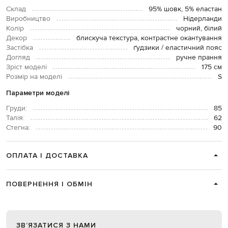
Склад
95% шовк, 5% еластан
Виробництво
Нідерланди
Колір
чорний, білий
Декор
блискуча текстура, контрастне окантування
Застібка
ґудзики / еластичний пояс
Догляд
ручне прання
Зріст моделі
175 см
Розмір на моделі
S
Параметри моделі
Груди:
85
Талія:
62
Стегна:
90
ОПЛАТА І ДОСТАВКА
ПОВЕРНЕННЯ І ОБМІН
ЗВʼЯЗАТИСЯ З НАМИ