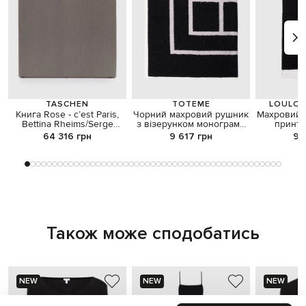
TASCHEN
TOTEME
LOULOU
Книга Rose - c’est Paris,
Чорний махровий рушник
Махровий 
Bettina Rheims/Serge
з візерунком монограми
принто
Bramly у футлярі-валізі
логотипа
64 316 грн
9 617 грн
9 
Також може сподобатись
NEW
NEW
NEW