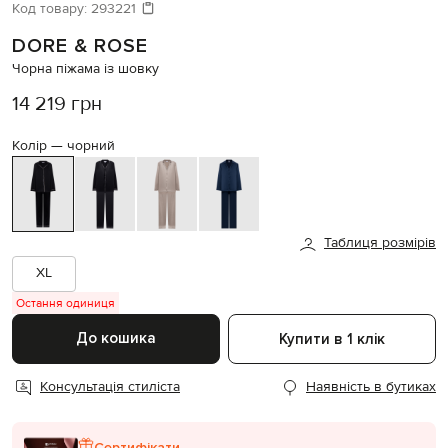
Код товару:
293221
DORE & ROSE
Чорна піжама із шовку
14 219 грн
Колір —
чорний
Таблиця розмірів
XL
Остання одиниця
До кошика
Купити в 1 клік
Консультація стиліста
Наявність в бутиках
Сертифікати