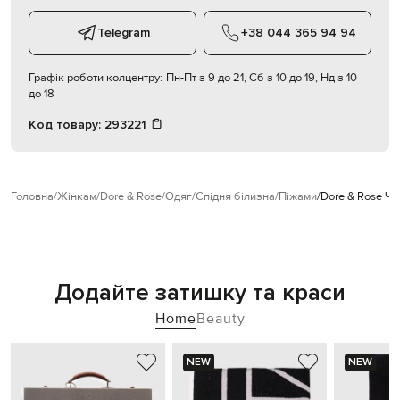
Telegram
+38 044 365 94 94
Графік роботи колцентру:
Пн-Пт з 9 до 21, Сб з 10 до 19, Нд з 10
до 18
Код товару:
293221
Головна
Жінкам
Dore & Rose
Одяг
Спідня білизна
Піжами
Dore & Rose Чо
Додайте затишку та краси
Home
Beauty
NEW
NEW