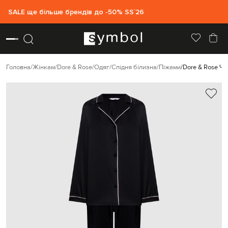
SALE ще більше брендів до -50% SS`26
Головна
Жінкам
Dore & Rose
Одяг
Спідня білизна
Піжами
Dore & Rose Чо