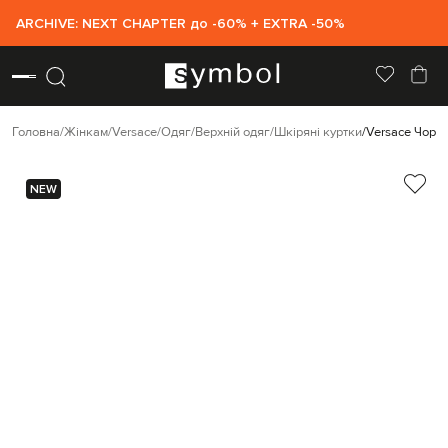
ARCHIVE: NEXT CHAPTER до -60% + EXTRA -50%
Головна
Жінкам
Versace
Одяг
Верхній одяг
Шкіряні куртки
Versace Чорн
NEW