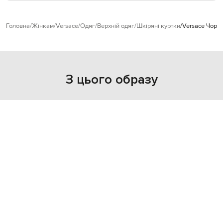
Головна
Жінкам
Versace
Одяг
Верхній одяг
Шкіряні куртки
Versace Чорн
З цього образу
NEW
- 49%