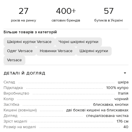
27
400
+
57
років на ринку
світових брендів
бутиків в Україні
Більше товарів з категорій
Шкіряні куртки Versace
Чорні шкіряні куртки
Одяг Versace
Новинки Versace
Шкіряні куртки
Versace
ДЕТАЛІ Й ДОГЛЯД
Склад
шкіра
Підкладка
100% купро
Виробництво
Італія
Колір
чорний
Застібка
блискавка, кнопки
Кишені (зовнішні)
дві бокові кишені на блискавках
Догляд
спеціалізована чистка
Зріст моделі
176 см
Розмір на моделі
40