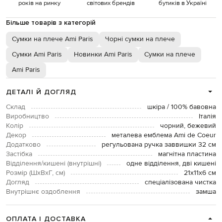
років на ринку
світових брендів
бутиків в Україні
Більше товарів з категорій
Сумки на плече Ami Paris
Чорні сумки на плече
Сумки Ami Paris
Новинки Ami Paris
Сумки на плече
Ami Paris
ДЕТАЛІ Й ДОГЛЯД
Склад
шкіра / 100% бавовна
Виробництво
Італія
Колір
чорний, бежевий
Декор
металева емблема Ami de Coeur
Додатково
регульована ручка заввишки 32 см
Застібка
магнітна пластина
Відділення/кишені (внутрішні)
одне відділення, дві кишені
Розмір (ШхВхГ, см)
21х11х6 см
Догляд
спеціалізована чистка
Внутрішнє оздоблення
замша
ОПЛАТА І ДОСТАВКА