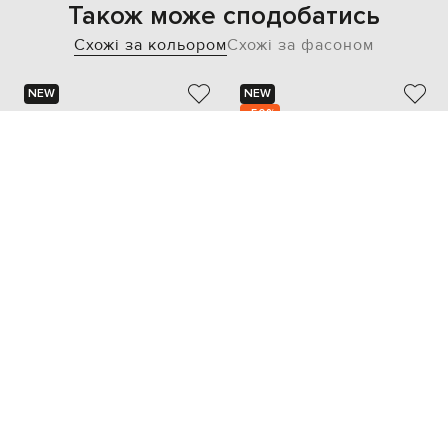
Також може сподобатись
Схожі за кольором
Схожі за фасоном
NEW
NEW
- 50%
BRUNELLO CUCINELLI
GIVENCHY
161 304
81 067 грн
80 652 грн
one size
one size