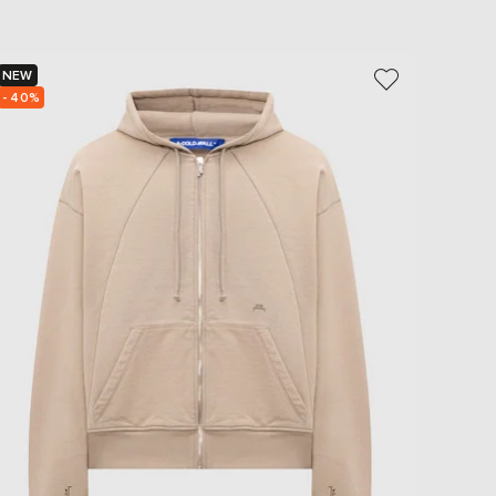
NEW
NEW
- 40%
- 39%