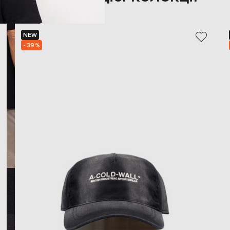
NEW
- 39%