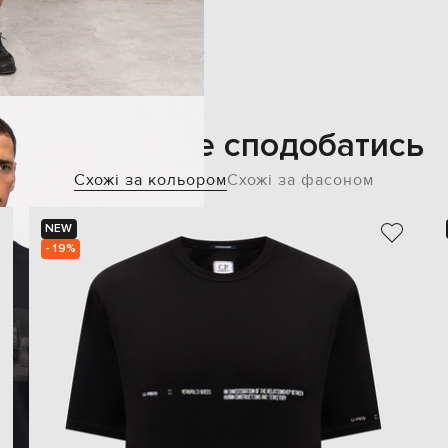
Також може сподобатись
Схожі за кольором
Схожі за фасоном
NEW
- 19%