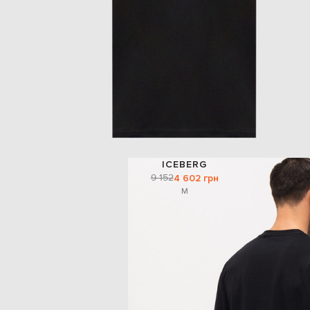
ICEBERG
9 152
4 602 грн
M