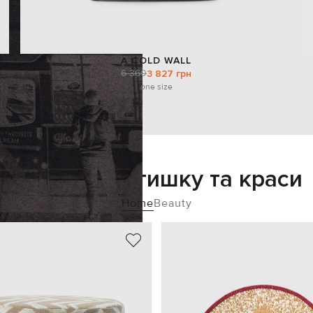
A COLD WALL
6 360
3 827 грн
one size
Додайте затишку та краси
Home
Beauty