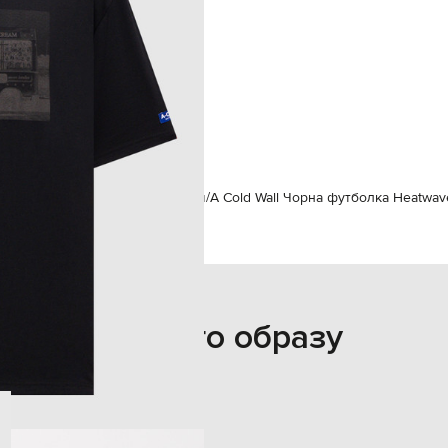
187 см
L
102 см
86 см
94 см
ікам
A Cold Wall
Одяг
Футболки
A Cold Wall Чорна футболка Heatwav
З цього образу