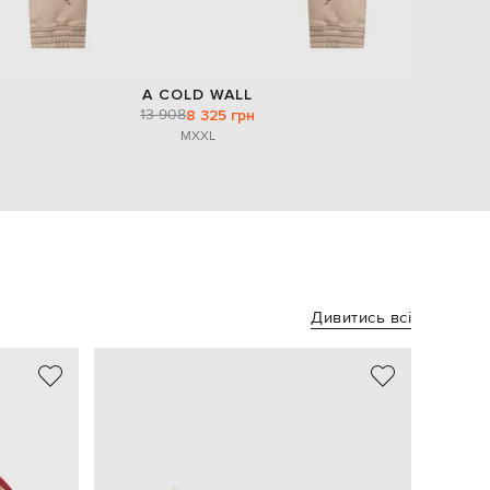
A COLD WALL
13 908
8 325 грн
M
XXL
Дивитись всі