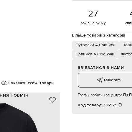
27
років на ринку
сві
Більше товарів з категорій
Футболки A Cold Wall
Чорн
Новинки A Cold Wall
Футб
ЗВʼЯЗАТИСЯ З НАМИ
Telegram
Показати схожі товари
Графік роботи колцентру:
Пн-Пт
ННЯ І ОБМІН
Код товару:
335571
100% бавовна
Португалія
чорний
брендовий принт
ручне або машинне прання