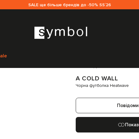
SALE ще більше брендів до -50% SS`26
ікам
A Cold Wall
Одяг
Футболки
A Cold Wall Чорна футболка Heatwav
ale
Код товару:
335571
A COLD WALL
Чорна футболка Heatwave
Повідоми
Показ