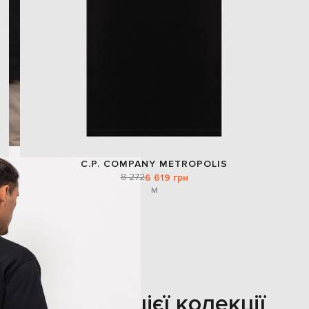
C.P. COMPANY METROPOLIS
8 272
6 619 грн
M
Також з цієї колекції