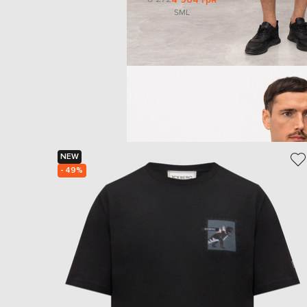
S
M
L
NEW
- 49%