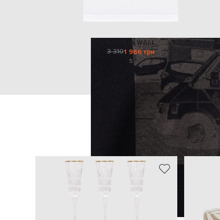
A COLD WALL
3 310
1 966 грн
S