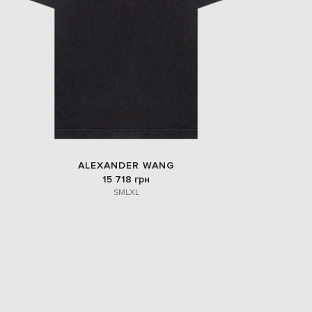
ALEXANDER WANG
15 718 грн
S
M
L
XL