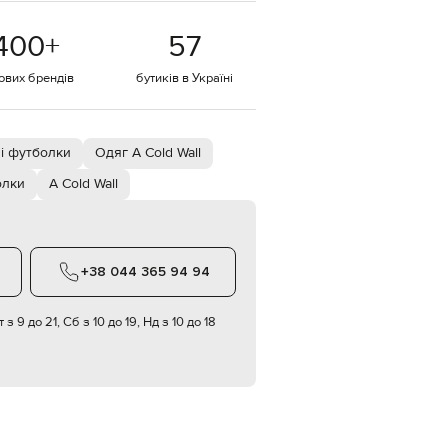
EUR
400
+
57
Denmark
€
тових брендів
бутиків в Україні
EUR
Estonia
€
EUR
і футболки
Одяг A Cold Wall
Finland
€
олки
A Cold Wall
EUR
France
€
EUR
+38 044 365 94 94
Germany
€
 з 9 до 21, Сб з 10 до 19, Нд з 10 до 18
EUR
Greece
€
EUR
Hungary
€
EUR