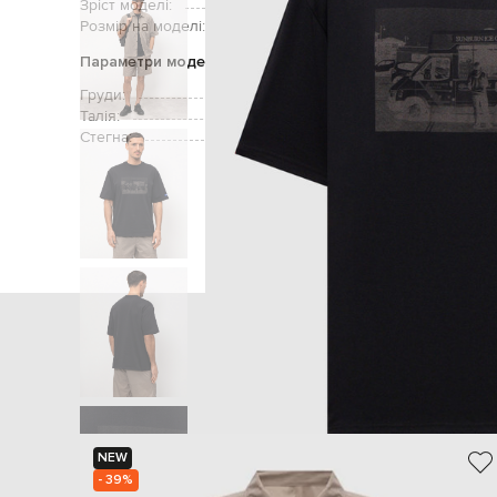
Зріст моделі:
Розмір на моделі:
Параметри моделі
Груди:
Талія:
Стегна:
Головна
Чолов
NEW
- 39%