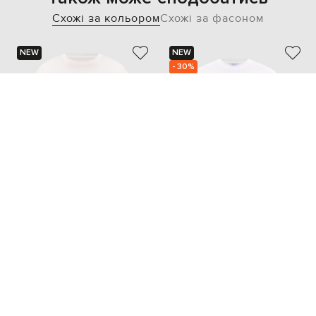
Схожі за кольором
Схожі за фасоном
NEW
NEW
- 30%
MAISON MARGIELA MM6
OFF-WHITE
15 459
12 771 грн
10 806 грн
S
M
L
XL
XXL
XL