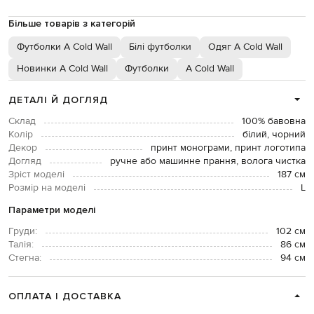
Більше товарів з категорій
Футболки A Cold Wall
Білі футболки
Одяг A Cold Wall
Новинки A Cold Wall
Футболки
A Cold Wall
ДЕТАЛІ Й ДОГЛЯД
Склад
100% бавовна
Колір
білий, чорний
Декор
принт монограми, принт логотипа
Догляд
ручне або машинне прання, волога чистка
Зріст моделі
187 см
Розмір на моделі
L
Параметри моделі
Груди:
102 см
Талія:
86 см
Стегна:
94 см
ОПЛАТА І ДОСТАВКА