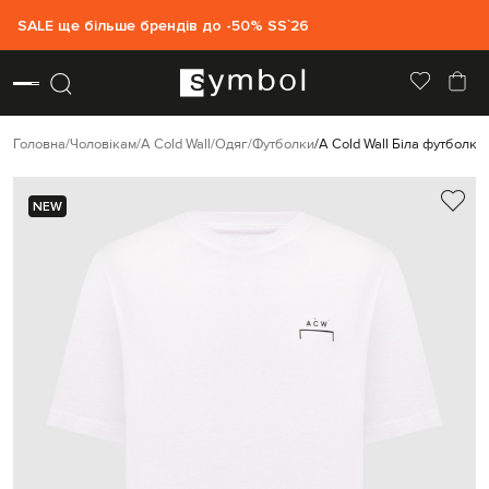
SALE ще більше брендів до -50% SS`26
Головна
Чоловікам
A Cold Wall
Одяг
Футболки
A Cold Wall Біла футболка 
NEW