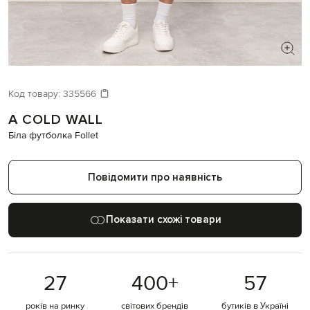
ШУКАЄТЕ НОВИЙ ОБРАЗ?
Давайте підберемо щось ще
Код товару:
335566
A COLD WALL
Схожі товари
Біла футболка Follet
Повідомити про наявність
Показати схожі товари
27
400
+
57
років на ринку
світових брендів
бутиків в Україні