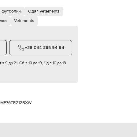
Italy
€
і футболки
Одяг Vetements
EUR
Latvia
лки
Vetements
€
EUR
Lithuania
€
+38 044 365 94 94
EUR
Luxembourg
€
 з 9 до 21, Сб з 10 до 19, Нд з 10 до 18
EUR
Netherlands
€
PLN
Poland
zł
g
ME76TR212BXW
EUR
Portugal
€
EUR
Romania
€