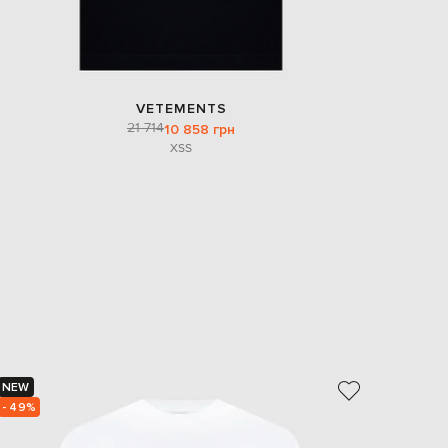
VETEMENTS
21 714
10 858 грн
XS
S
NEW
NEW
- 49%
- 49%