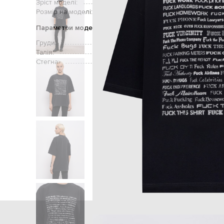
Зріст моделі:
Розмір на моделі:
Параметри моделі
Груди:
Талія:
Стегна:
Головна
Жінка