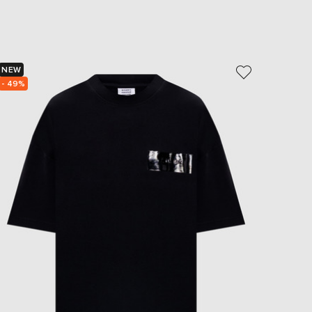
EUR
Slovakia
€
EUR
Slovenia
NEW
€
- 49%
EUR
Spain
€
EUR
Sweden
€
UAH
Ukraine
₴
EUR
Other
€