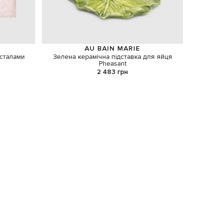
AU BAIN MARIE
исталами
Зелена керамічна підставка для яйця
Пома
Pheasant
2 483 грн