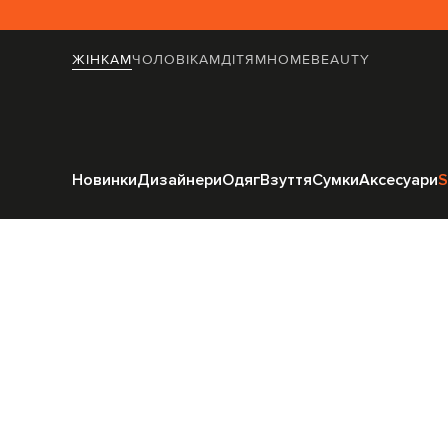
ЖІНКАМ
ЧОЛОВІКАМ
ДІТЯМ
HOME
BEAUTY
Головна
Жінка
Новинки
Дизайнери
Одяг
Взуття
Сумки
Аксесуари
S