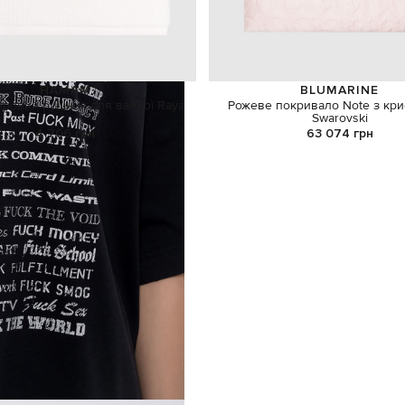
HAMAM
BLUMARINE
хровий рушник для ванної Raya
Рожеве покривало Note з кр
Swarovski
4 706 грн
63 074 грн