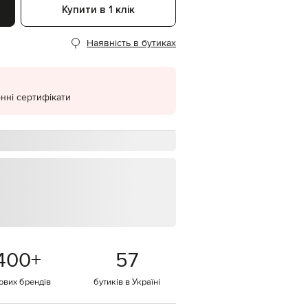
Купити в 1 клік
EUR
Denmark
€
Наявність в бутиках
EUR
Estonia
€
нні сертифікати
EUR
Finland
€
EUR
France
€
EUR
Germany
€
EUR
Greece
€
400
+
57
EUR
Hungary
€
тових брендів
бутиків в Україні
EUR