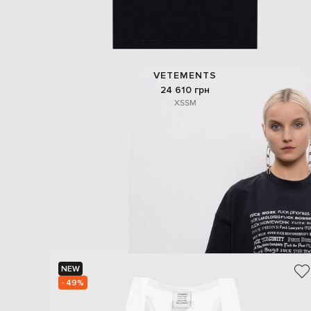
VETEMENTS
24 610 грн
XS
S
M
NEW
- 49%