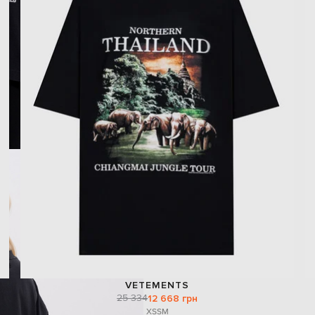
VETEMENTS
25 334
12 668 грн
XS
S
M