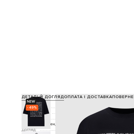
ДЕТАЛІ Й ДОГЛЯД
ОПЛАТА І ДОСТАВКА
ПОВЕРНЕ
NEW
Склад:
- 49%
Виробництво:
Колір:
Декор:
брендовий принт "Fuj everything", вишивка л
Догляд: