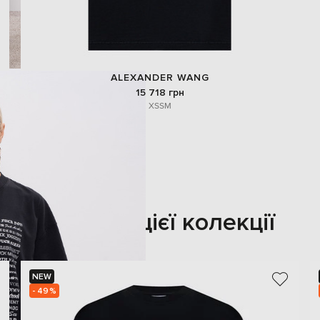
ALEXANDER WANG
15 718 грн
XS
S
M
Також з цієї колекції
NEW
- 49%