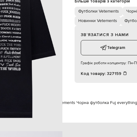
Більше товарів з категорій
180 см
S
Футболки Vetements
Чорн
Новинки Vetements
Футбо
83 см
57 см
ЗВʼЯЗАТИСЯ З НАМИ
87 см
Telegram
Графік роботи колцентру:
Пн-Пт
Код товару:
327159
м
Vetements
Одяг
Футболки
Vetements Чорна футболка Fuj everythin