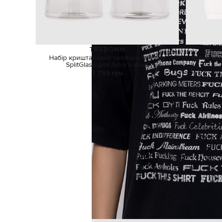
TREBONN
Набір кришталевих склянок-келихів
Білий ма
SplitGlass для білого вина
1 759 грн