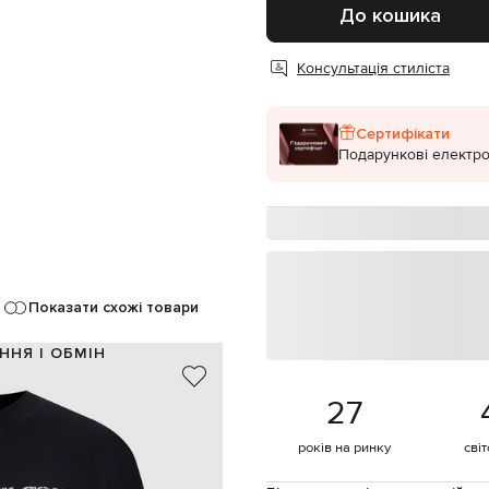
До кошика
Консультація стиліста
Сертифікати
Подарункові електро
Показати схожі товари
ННЯ І ОБМІН
100% бавовна
27
Португалія
чорний, білий
років на ринку
сві
оготипа в тон, ефект потертості
ручне або машинне прання