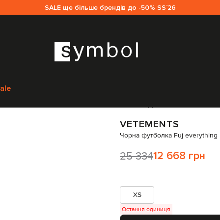
SALE ще більше брендів до -50% SS`26
м
Vetements
Одяг
Футболки
Vetements Чорна футболка Fuj everythin
ale
Код товару:
327159
VETEMENTS
Чорна футболка Fuj everything
25 334
12 668 грн
XS
Остання одиниця