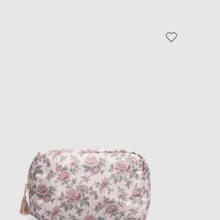
EUR
Slovakia
€
EUR
Slovenia
€
EUR
Spain
€
EUR
Sweden
€
UAH
Ukraine
₴
EUR
Other
€