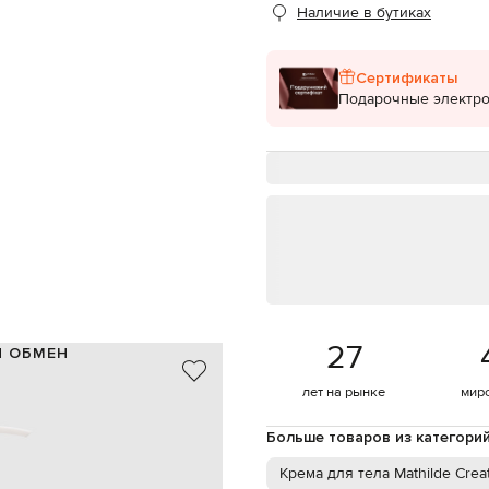
Наличие в бутиках
Сертификаты
Подарочные электр
27
И ОБМЕН
 ингредиентов. Обогащенное
лет на рынке
мир
улучшает вашу кожу и
Больше товаров из категори
душа или ванны, распределяйте
Крема для тела Mathilde Crea
 особое внимание сухим