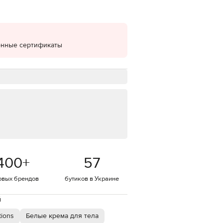
EUR
Denmark
€
онные сертификаты
EUR
Estonia
€
EUR
Finland
€
EUR
France
€
EUR
Germany
€
400
+
57
EUR
Greece
€
овых брендов
бутиков в Украине
EUR
Hungary
й
€
tions
Белые крема для тела
EUR