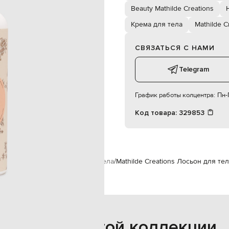
я 2-3 минуты перед одеванием
Beauty Mathilde Creations
Франция
Крема для тела
Mathilde C
250 мл
лосьон для тела
женское
СВЯЗАТЬСЯ С НАМИ
ельсина, ваниль, белый мускус.
Telegram
График работы колцентра:
Пн-П
Код товара:
329853
ions
Уход за телом
Крема для тела
Mathilde Creations Лосьон для те
Также из этой коллекции