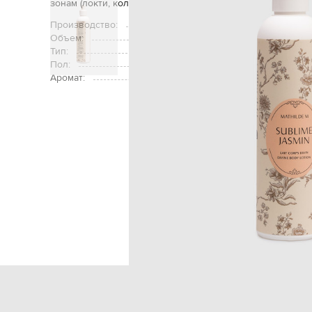
зонам (локти, колени, пятки) и дайте средству впитатьс
Производство:
Объем:
Тип:
Пол:
Аромат:
жасмин, цветок ап
Главная
Beauty
Mathilde Creat