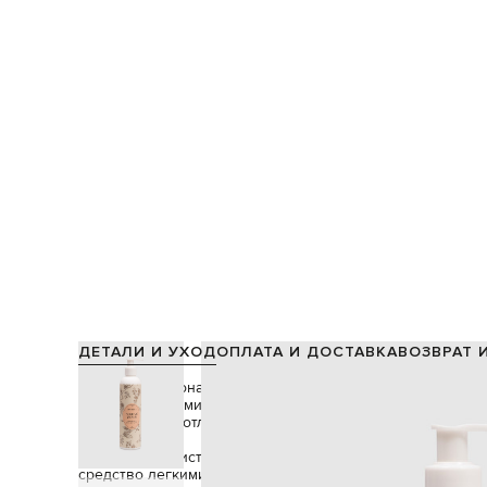
ДЕТАЛИ И УХОД
ОПЛАТА И ДОСТАВКА
ВОЗВРАТ 
Формула лосьона для тела состоит на 96% натуральных
маслом макадамии и маслом ши, его кремовая текстура 
обеспечивает отличное чувство комфорта.
Нанесите на чистую, слегка влажную кожу сразу после 
средство легкими массирующими движениями, уделяйте