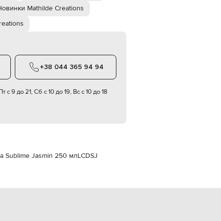
Italy
Новинки Mathilde Creations
€
reations
EUR
Latvia
€
EUR
Lithuania
+38 044 365 94 94
€
EUR
Luxembourg
т с 9 до 21, Сб с 10 до 19, Вс с 10 до 18
€
EUR
Netherlands
€
PLN
Poland
zł
ла Sublime Jasmin 250 мл
LCDSJ
EUR
Portugal
€
EUR
Romania
€