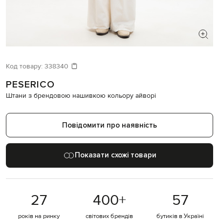
ШУКАЄТЕ НОВИЙ ОБРАЗ?
Давайте підберемо щось ще
Код товару:
338340
PESERICO
Схожі товари
Штани з брендовою нашивкою кольору айворі
Повідомити про наявність
Показати схожі товари
27
400
+
57
років на ринку
світових брендів
бутиків в Україні