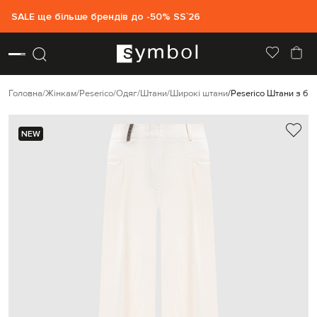
SALE ще більше брендів до -50% SS`26
Головна
Жінкам
Peserico
Одяг
Штани
Широкі штани
Peserico Штани з б
NEW