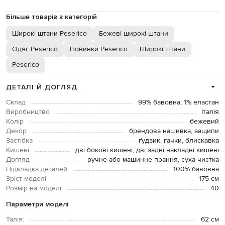
Більше товарів з категорій
Широкі штани Peserico
Бежеві широкі штани
Одяг Peserico
Новинки Peserico
Широкі штани
Peserico
ДЕТАЛІ Й ДОГЛЯД
Склад
99% бавовна, 1% еластан
Виробництво
Італія
Колір
бежевий
Декор
брендова нашивка, защипи
Застібка
ґудзик, гачки, блискавка
Кишені
дві бокові кишені, дві задні накладні кишені
Догляд
ручне або машинне прання, суха чистка
Підкладка деталей
100% бавовна
Зріст моделі
175 см
Розмір на моделі
40
Параметри моделі
Талія:
62 см