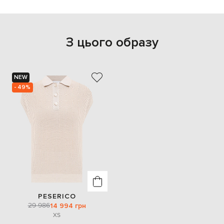
З цього образу
NEW
- 49%
PESERICO
29 986
14 994 грн
XS