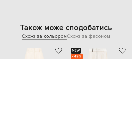
Також може сподобатись
Схожі за кольором
Схожі за фасоном
NEW
- 49%
BOTTEGA VENETA
PESERICO
27 918
49 478 грн
13 960 грн
XXS
M