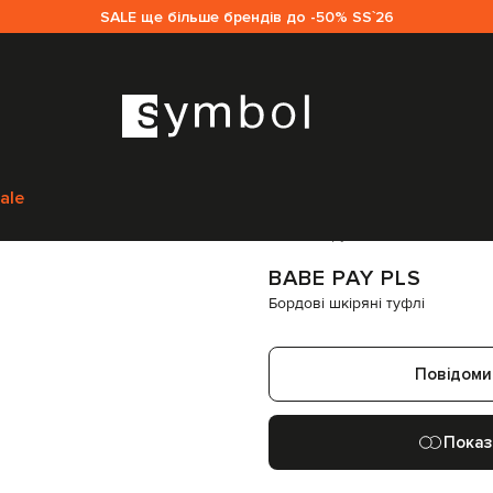
SALE ще більше брендів до -50% SS`26
інкам
Babe Pay Pls
Взуття
Туфлі
Babe Pay Pls Бордові шкіряні туфлі
2
ale
Код товару:
296601
BABE PAY PLS
Бордові шкіряні туфлі
Повідоми
Показ