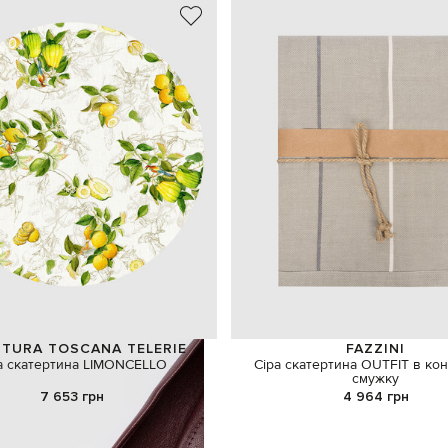
ITURA TOSCANA TELERIE
FAZZINI
а скатертина LIMONCELLO
Сіра скатертина OUTFIT в ко
смужку
7 653 грн
4 964 грн