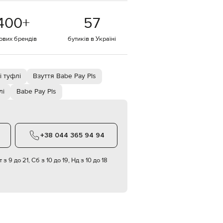
EUR
400
+
57
Denmark
€
тових брендів
бутиків в Україні
EUR
Estonia
€
EUR
і туфлі
Взуття Babe Pay Pls
Finland
€
лі
Babe Pay Pls
EUR
France
€
EUR
+38 044 365 94 94
Germany
€
 з 9 до 21, Сб з 10 до 19, Нд з 10 до 18
EUR
Greece
€
EUR
Hungary
€
EUR