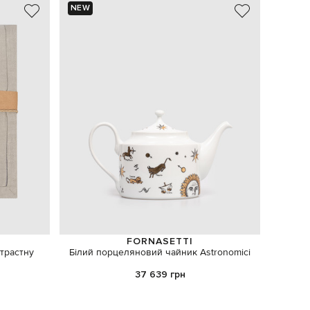
NEW
FORNASETTI
нтрастну
Білий порцеляновий чайник Astronomici
Ароматиз
37 639 грн