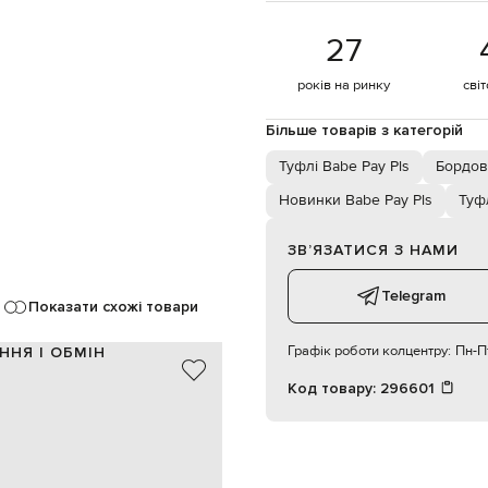
27
років на ринку
сві
Більше товарів з категорій
Туфлі Babe Pay Pls
Бордов
Новинки Babe Pay Pls
Туф
ЗВʼЯЗАТИСЯ З НАМИ
Telegram
Показати схожі товари
Графік роботи колцентру:
Пн-Пт
ННЯ І ОБМІН
Код товару:
296601
шкіра
Італія
бордовий
5,5 см
38