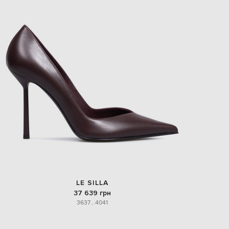
EUR
Slovakia
€
EUR
Slovenia
€
EUR
Spain
€
EUR
Sweden
€
UAH
Ukraine
₴
EUR
Other
€
LE SILLA
37 639 грн
36
37
...
40
41