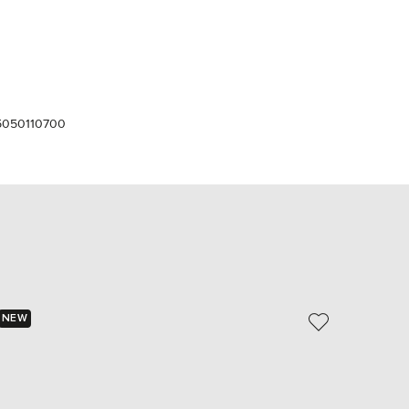
Italy
€
EUR
Latvia
€
EUR
Lithuania
5050110700
€
EUR
Luxembourg
€
EUR
Netherlands
€
PLN
Poland
zł
NEW
EUR
Portugal
€
EUR
Romania
€