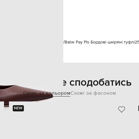
спеціалізована чистка
шкіра
шкіра / інші матеріали
шкіра
інкам
Babe Pay Pls
Взуття
Туфлі
Babe Pay Pls Бордові шкіряні туфлі
2
Також може сподобатись
Схожі за кольором
Схожі за фасоном
NEW