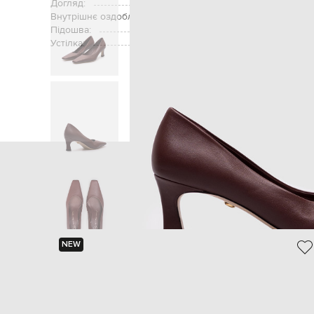
Догляд:
Внутрішнє оздоблення:
Підошва:
Устілка:
Головна
Ж
NEW