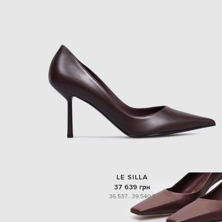
LE SILLA
37 639 грн
36.5
37
...
39.5
40.5