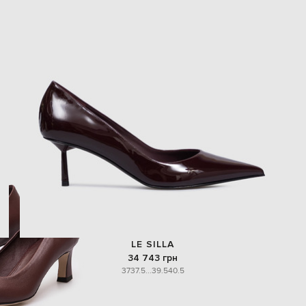
LE SILLA
34 743 грн
37
37.5
...
39.5
40.5