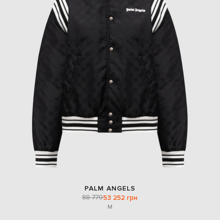
PALM ANGELS
88 770
53 252 грн
M