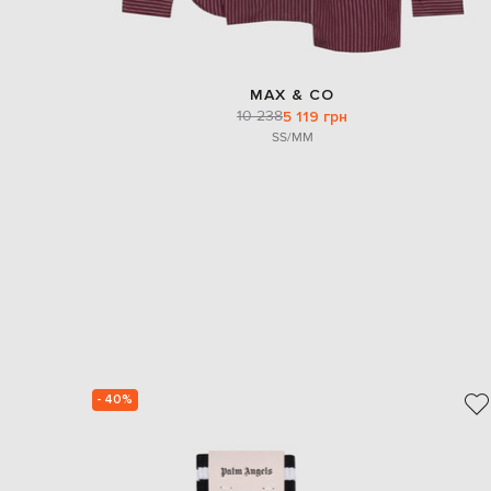
MAX & CO
10 238
5 119 грн
S
S/M
M
- 40%