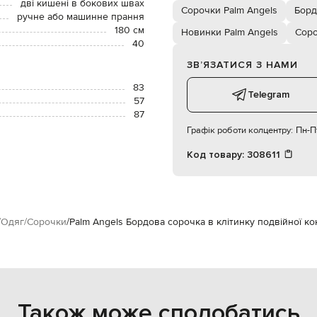
дві кишені в бокових швах
Сорочки Palm Angels
Борд
ручне або машинне прання
180 см
Новинки Palm Angels
Сор
40
ЗВʼЯЗАТИСЯ З НАМИ
83
Telegram
57
87
Графік роботи колцентру:
Пн-Пт
Код товару:
308611
Одяг
Сорочки
Palm Angels Бордова сорочка в клітинку подвійної кон
Також може сподобатись