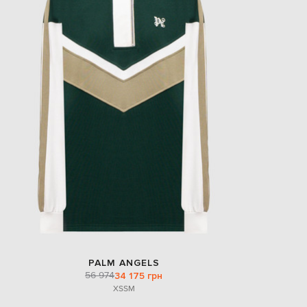
PALM ANGELS
56 974
34 175 грн
XS
S
M