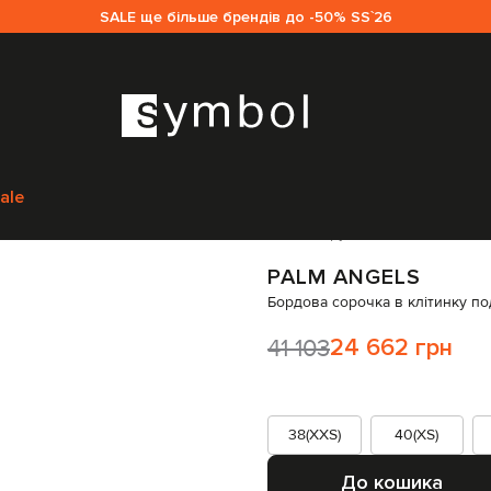
SALE ще більше брендів до -50% SS`26
Одяг
Сорочки
Palm Angels Бордова сорочка в клітинку подвійної кон
ale
Код товару:
308611
PALM ANGELS
Бордова сорочка в клітинку под
41 103
24 662 грн
38(XXS)
40(XS)
До кошика