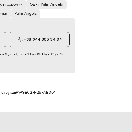
Italy
ові сорочки
Одяг Palm Angels
€
очки
Palm Angels
EUR
Latvia
€
EUR
Lithuania
+38 044 365 94 94
€
EUR
 з 9 до 21, Сб з 10 до 19, Нд з 10 до 18
Luxembourg
€
EUR
Netherlands
€
PLN
Poland
струкції
PWGE027F25FAB001
zł
EUR
Portugal
€
EUR
Romania
€