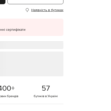
EUR
Наявність в бутиках
Denmark
€
EUR
Estonia
€
нні сертифікати
EUR
Finland
€
EUR
France
€
EUR
Germany
€
EUR
Greece
400
+
57
€
EUR
тових брендів
бутиків в Україні
Hungary
€
EUR