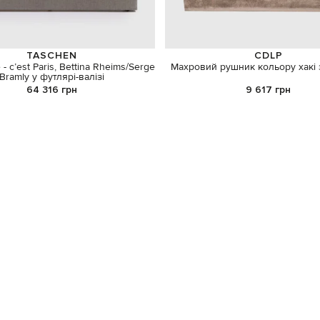
TASCHEN
CDLP
- c’est Paris, Bettina Rheims/Serge
Махровий рушник кольору хакі 
Bramly у футлярі-валізі
64 316 грн
9 617 грн