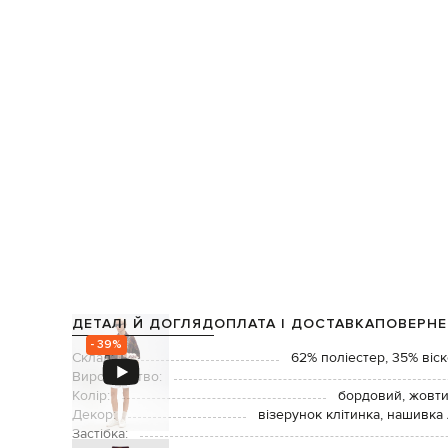
ДЕТАЛІ Й ДОГЛЯД
ОПЛАТА І ДОСТАВКА
ПОВЕРНЕ
- 39%
Склад:
62% поліестер, 35% віск
Виробництво:
Колір:
бордовий, жовти
Декор:
візерунок клітинка, нашивка
Застібка: