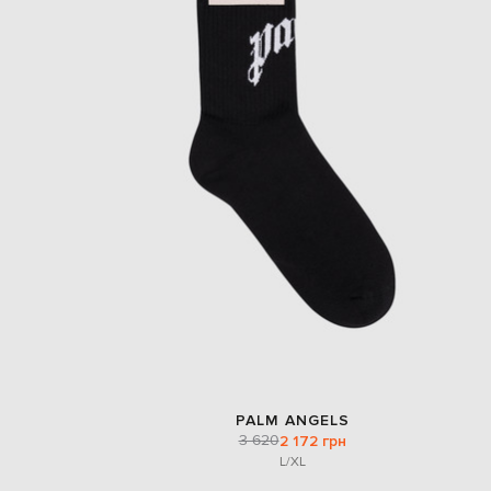
PALM ANGELS
3 620
2 172 грн
L/XL