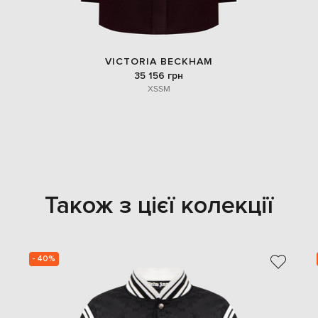
VICTORIA BECKHAM
35 156 грн
XS
S
M
Також з цієї колекції
- 40%