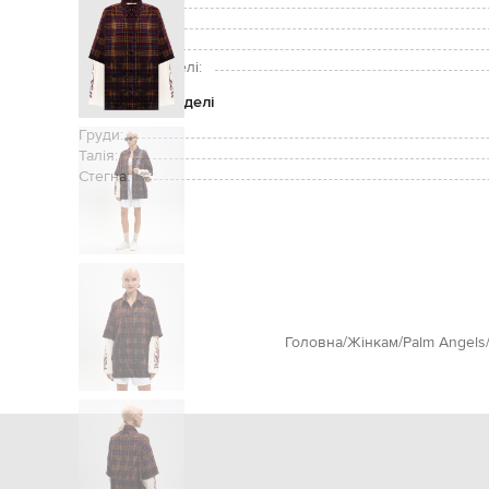
Кишені:
Догляд:
Зріст моделі:
Розмір на моделі:
Параметри моделі
Груди:
Талія:
Стегна:
Головна
Жінкам
Palm Angels