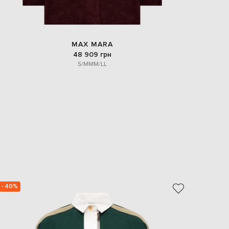
MAX MARA
48 909 грн
S/M
M
M/L
L
- 40%
- 40%