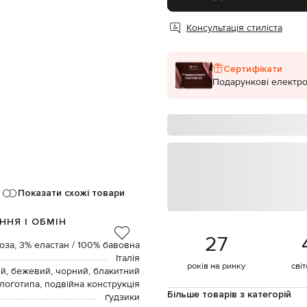
Консультація стиліста
Сертифікати
Подарункові електро
Показати схожі товари
ННЯ І ОБМІН
27
оза, 3% еластан / 100% бавовна
Італія
років на ринку
сві
й, бежевий, чорний, блакитний
 логотипа, подвійна конструкція
Більше товарів з категорій
ґудзики