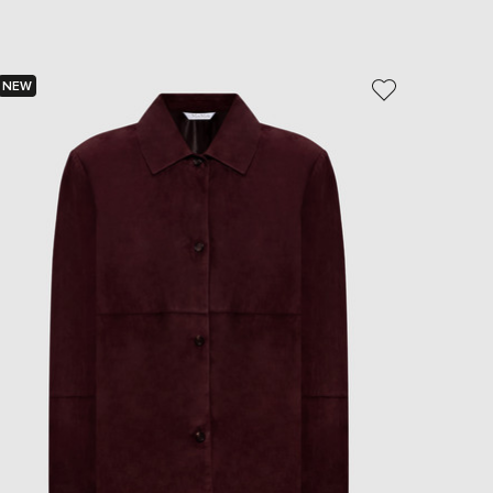
EUR
Slovakia
€
NEW
NEW
EUR
Slovenia
- 49%
€
EUR
Spain
€
EUR
Sweden
€
UAH
Ukraine
₴
EUR
Other
€