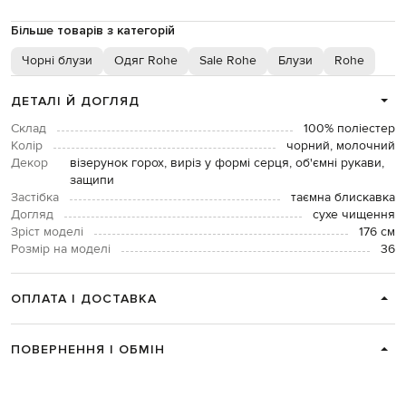
Більше товарів з категорій
Чорні блузи
Одяг Rohe
Sale Rohe
Блузи
Rohe
ДЕТАЛІ Й ДОГЛЯД
Склад
100% поліестер
Колір
чорний, молочний
Декор
візерунок горох, виріз у формі серця, об'ємні рукави,
защипи
Застібка
таємна блискавка
Догляд
сухе чищення
Зріст моделі
176 см
Розмір на моделі
36
ОПЛАТА І ДОСТАВКА
ПОВЕРНЕННЯ І ОБМІН