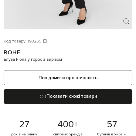
ШУКАЄТЕ НОВИЙ ОБРАЗ?
Давайте підберемо щось ще
Код товару:
193265
ROHE
Схожі товари
Блуза Fiona у горох з вирізом
Повідомити про наявність
Показати схожі товари
27
400
+
57
років на ринку
світових брендів
бутиків в Україні