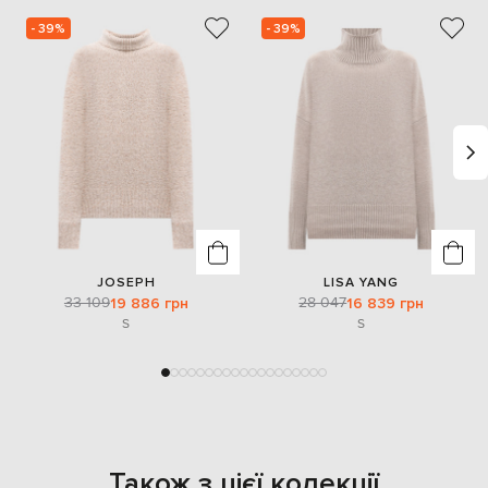
- 39%
- 39%
JOSEPH
LISA YANG
33 109
28 047
19 886 грн
16 839 грн
S
S
Також з цієї колекції