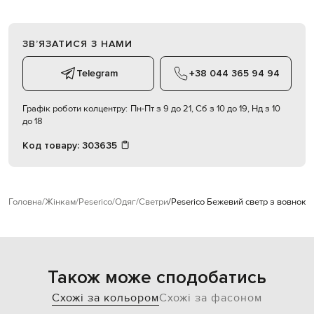
ЗВʼЯЗАТИСЯ З НАМИ
Telegram
+38 044 365 94 94
Графік роботи колцентру:
Пн-Пт з 9 до 21, Сб з 10 до 19, Нд з 10
до 18
Код товару:
303635
Головна
Жінкам
Peserico
Одяг
Светри
Peserico Бежевий светр з вовною 
Також може сподобатись
Схожі за кольором
Схожі за фасоном