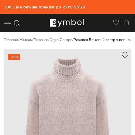
SALE ще більше брендів до -50% SS`26
Головна
Жінкам
Peserico
Одяг
Светри
Peserico Бежевий светр з вовною 
- 39%