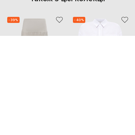
- 39%
- 40%
PESERICO
PESERICO
20 403
22 417
12 242 грн
13 430 грн
S
L
XXS