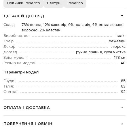
Новинки Peserico
Светри
Peserico
ДЕТАЛІ Й ДОГЛЯД
Склад
73% вовна, 12% кашемір, 9% поліамід, 4% металізоване
волокно, 2% еластан
Виробництво
Італія
Колір
бежевий
Декор
люрекс
Догляд
ручне прання, суха чистка
Зріст моделі
178 см
Розмір на моделі
40
Параметри моделі
Груди:
85
Талія:
63
Стегна:
92
ОПЛАТА І ДОСТАВКА
ПОВЕРНЕННЯ І ОБМІН