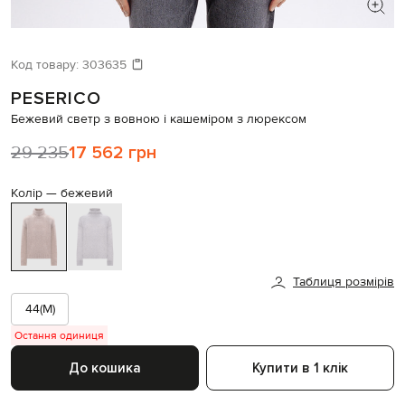
ШУКАЄТЕ НОВИЙ ОБРАЗ?
Давайте підберемо щось ще
Код товару:
303635
PESERICO
Схожі товари
Бежевий светр з вовною і кашеміром з люрексом
29 235
17 562 грн
Колір —
бежевий
Таблиця розмірів
44(M)
Остання одиниця
До кошика
Купити в 1 клік