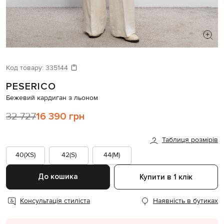
ШУКАЄТЕ НОВИЙ ОБРАЗ?
Давайте підберемо щось ще
Код товару:
335144
PESERICO
Схожі товари
Бежевий кардиган з льоном
32 727
16 390 грн
Таблиця розмірів
40(XS)
42(S)
44(M)
До кошика
Купити в 1 клік
Консультація стиліста
Наявність в бутиках