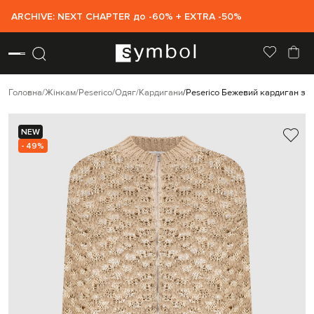
ARCHIVE: NEXT CHAPTER до -60% + EXTRA -50%
Головна
Жінкам
Peserico
Одяг
Кардигани
Peserico Бежевий кардиган з 
NEW
- 49%