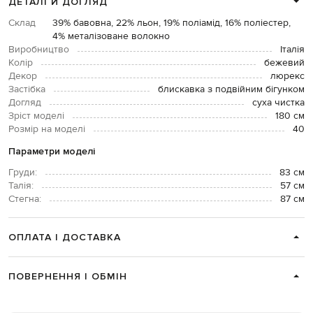
ДЕТАЛІ Й ДОГЛЯД
Склад
39% бавовна, 22% льон, 19% поліамід, 16% поліестер,
4% металізоване волокно
Виробництво
Італія
Колір
бежевий
Декор
люрекс
Застібка
блискавка з подвійним бігунком
Догляд
суха чистка
Зріст моделі
180 см
Розмір на моделі
40
Параметри моделі
Груди:
83 см
Талія:
57 см
Стегна:
87 см
ОПЛАТА І ДОСТАВКА
ПОВЕРНЕННЯ І ОБМІН