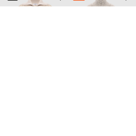
PESERICO
BRUNELLO CUCINELLI
144 554
46 893 грн
86 754 грн
XS
S
L
Також з цієї колекції