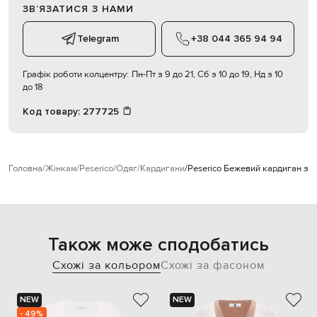
ЗВʼЯЗАТИСЯ З НАМИ
Telegram
+38 044 365 94 94
Графік роботи колцентру:
Пн-Пт з 9 до 21, Сб з 10 до 19, Нд з 10
до 18
Код товару:
277725
Головна
Жінкам
Peserico
Одяг
Кардигани
Peserico Бежевий кардиган з в
Також може сподобатись
Схожі за кольором
Схожі за фасоном
NEW
NEW
- 49%