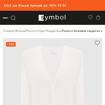
SALE ще більше брендів до -50% SS`26
Головна
Жінкам
Peserico
Одяг
Кардигани
Peserico Бежевий кардиган з в
- 39%