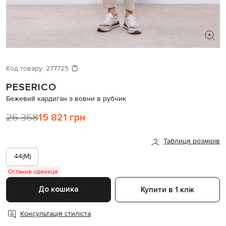
ШУКАЄТЕ НОВИЙ ОБРАЗ?
Давайте підберемо щось ще
Код товару:
277725
PESERICO
Схожі товари
Бежевий кардиган з вовни в рубчик
26 368
15 821 грн
Таблиця розмірів
44(M)
Остання одиниця
До кошика
Купити в 1 клік
Консультація стиліста