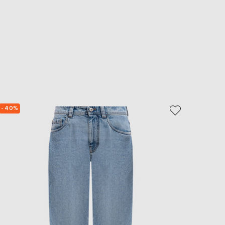
- 40%
- 39%