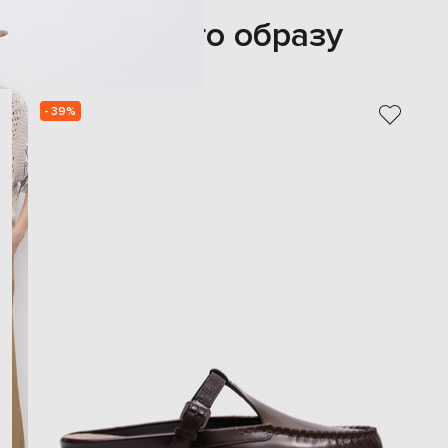
З цього образу
- 39%