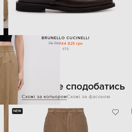
BRUNELLO CUCINELLI
74 708
44 825 грн
37.5
Також може сподобатись
Схожі за кольором
Схожі за фасоном
NEW