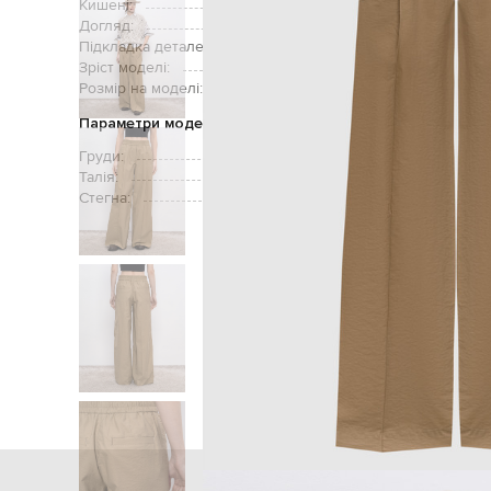
Кишені:
дві
Догляд:
Підкладка деталей:
Зріст моделі:
Розмір на моделі:
Параметри моделі
Груди:
Талія:
Стегна:
Головна
Жінкам