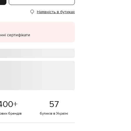
EUR
Наявність в бутиках
Denmark
€
EUR
Estonia
€
нні сертифікати
EUR
Finland
€
EUR
France
€
EUR
Germany
€
EUR
Greece
400
+
57
€
EUR
тових брендів
бутиків в Україні
Hungary
€
EUR