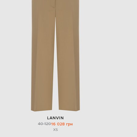
LANVIN
40 120
16 028 грн
XS