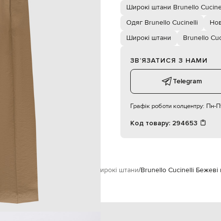
 бокові кишені, дві задні кишені
Широкі штани Brunello Cucinel
ручне або машинне прання
65% ацетат, 35% поліестер
Одяг Brunello Cucinelli
Нов
178 см
Широкі штани
Brunello Cuc
40
ЗВʼЯЗАТИСЯ З НАМИ
85
63
Telegram
92
Графік роботи колцентру:
Пн-Пт
Код товару:
294653
Brunello Cucinelli
Одяг
Штани
Широкі штани
Brunello Cucinelli Бежеві