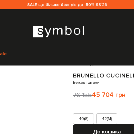
SALE ще більше брендів до -50% SS`26
Brunello Cucinelli
Одяг
Штани
Широкі штани
Brunello Cucinelli Бежеві
ale
Код товару:
294653
BRUNELLO CUCINEL
Бежеві штани
76 155
45 704 грн
40(S)
42(M)
До кошика