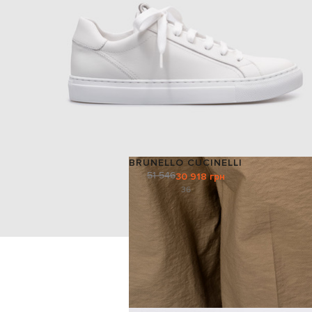
BRUNELLO CUCINELLI
51 546
30 918 грн
36