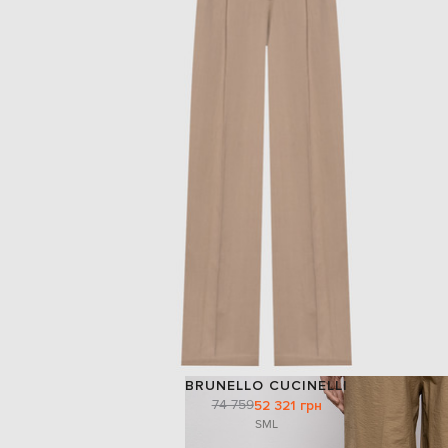
BRUNELLO CUCINELLI
74 759
52 321 грн
S
M
L