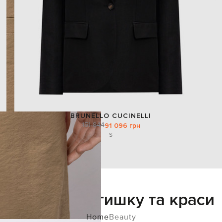
BRUNELLO CUCINELLI
151 844
91 096 грн
S
Додайте затишку та краси
Home
Beauty