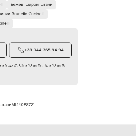
Italy
li
Бежеві широкі штани
€
инки Brunello Cucinelli
EUR
Latvia
inelli
€
EUR
Lithuania
€
+38 044 365 94 94
EUR
Luxembourg
€
 з 9 до 21, Сб з 10 до 19, Нд з 10 до 18
EUR
Netherlands
€
PLN
Poland
zł
 штани
ML140P8721
EUR
Portugal
€
EUR
Romania
€