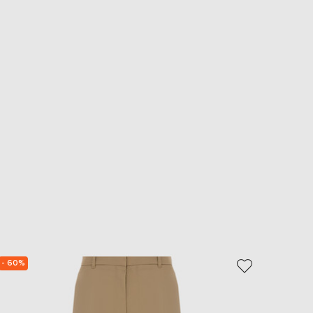
- 60%
NEW