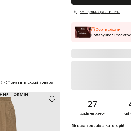
Консультація стиліста
Сертифікати
Подарункові електро
Показати схожі товари
ННЯ І ОБМІН
27
87% бавовна, 13% поліамід
Італія
років на ринку
сві
бежевий
декоративні рядки
Більше товарів з категорій
еластичний пояс