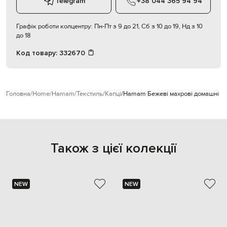
Telegram
+38 044 365 94 94
Графік роботи колцентру:
Пн-Пт з 9 до 21, Сб з 10 до 19, Нд з 10
до 18
Код товару:
332670
Головна
Home
Hamam
Текстиль
Капці
Hamam Бежеві махрові домашні ка
Також з цієї колекції
NEW
NEW