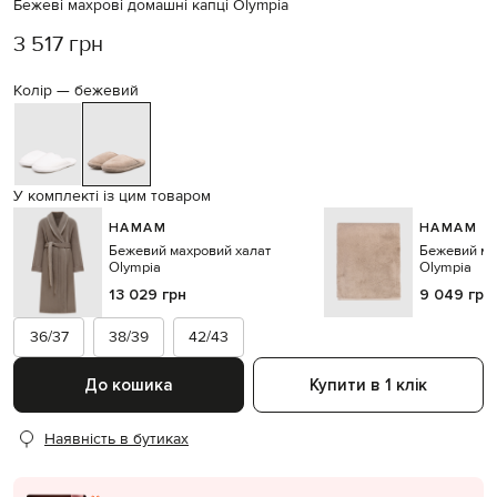
Бежеві махрові домашні капці Olympia
3 517 грн
Колір —
бежевий
У комплекті із цим товаром
HAMAM
HAMAM
Бежевий махровий халат
Бежевий ма
Olympia
Olympia
13 029 грн
9 049 грн
36/37
38/39
42/43
До кошика
Купити в 1 клік
Наявність в бутиках