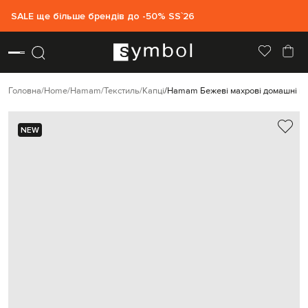
SALE ще більше брендів до -50% SS`26
Головна
Home
Hamam
Текстиль
Капці
Hamam Бежеві махрові домашні ка
NEW