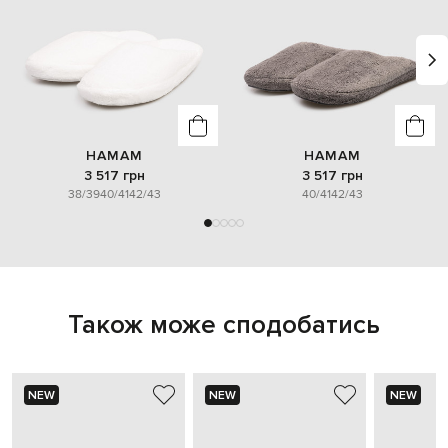
HAMAM
HAMAM
3 517 грн
3 517 грн
38/39
40/41
42/43
40/41
42/43
Також може сподобатись
NEW
NEW
NEW