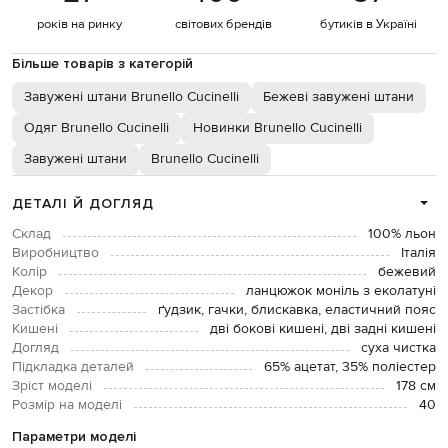
років на ринку
світових брендів
бутиків в Україні
Більше товарів з категорій
Завужені штани Brunello Cucinelli
Бежеві завужені штани
Одяг Brunello Cucinelli
Новинки Brunello Cucinelli
Завужені штани
Brunello Cucinelli
ДЕТАЛІ Й ДОГЛЯД
Склад
100% льон
Виробництво
Італія
Колір
бежевий
Декор
ланцюжок моніль з еколатуні
Застібка
ґудзик, гачки, блискавка, еластичний пояс
Кишені
дві бокові кишені, дві задні кишені
Догляд
суха чистка
Підкладка деталей
65% ацетат, 35% поліестер
Зріст моделі
178 см
Розмір на моделі
40
Параметри моделі