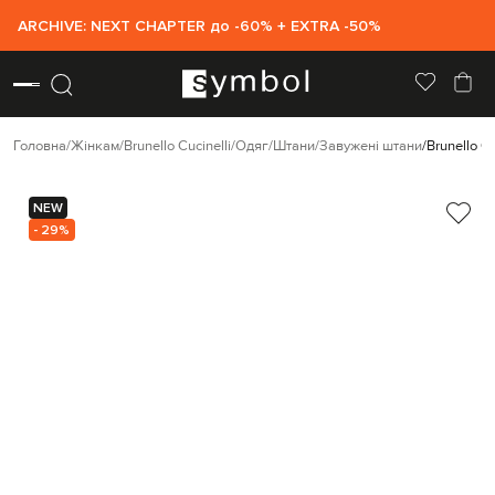
ARCHIVE: NEXT CHAPTER до -60% + EXTRA -50%
Головна
Жінкам
Brunello Cucinelli
Одяг
Штани
Завужені штани
Brunello C
NEW
- 29%