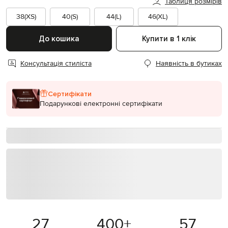
Таблиця розмірів
38(XS)
40(S)
44(L)
46(XL)
До кошика
Купити в 1 клік
Консультація стиліста
Наявність в бутиках
Сертифікати
Подарункові електронні сертифікати
27
400
+
57