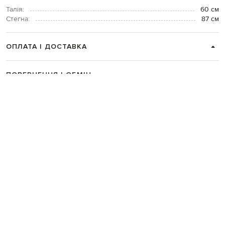
Талія:
60 см
Стегна:
87 см
ОПЛАТА І ДОСТАВКА
ПОВЕРНЕННЯ І ОБМІН
ЗВʼЯЗАТИСЯ З НАМИ
Telegram
+38 044 365 94 94
Графік роботи колцентру:
Пн-Пт з 9 до 21, Сб з 10 до 19, Нд з 10
до 18
Код товару:
336155