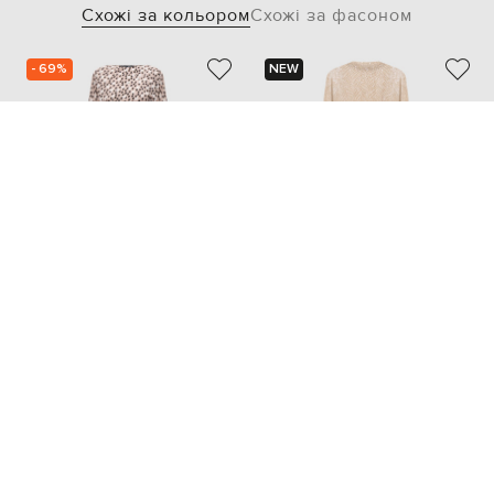
Схожі за кольором
Схожі за фасоном
- 69%
NEW
PROENZA SCHOULER
BRUNELLO CUCINELLI
61 421
18 458 грн
193 876 грн
S
L
XXL
XS
S
M