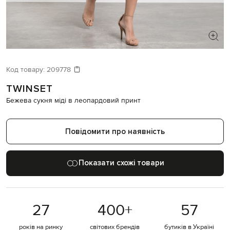
ШУКАЄТЕ НОВИЙ ОБРАЗ?
Давайте підберемо щось ще
Код товару:
209778
TWINSET
Схожі товари
Бежева сукня міді в леопардовий принт
Повідомити про наявність
Показати схожі товари
27
400
+
57
років на ринку
світових брендів
бутиків в Україні