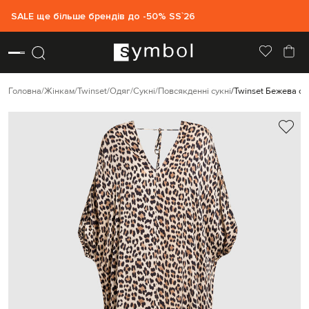
SALE ще більше брендів до -50% SS`26
Головна
Жінкам
Twinset
Одяг
Сукні
Повсякденні сукні
Twinset Бежева су