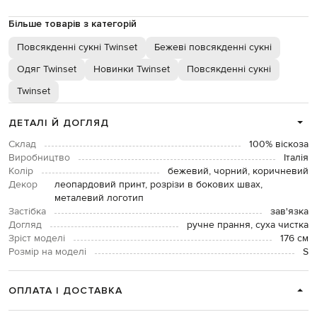
Більше товарів з категорій
Повсякденні сукні Twinset
Бежеві повсякденні сукні
Одяг Twinset
Новинки Twinset
Повсякденні сукні
Twinset
ДЕТАЛІ Й ДОГЛЯД
Склад
100% віскоза
Виробництво
Італія
Колір
бежевий, чорний, коричневий
Декор
леопардовий принт, розрізи в бокових швах,
металевий логотип
Застібка
зав'язка
Догляд
ручне прання, суха чистка
Зріст моделі
176 см
Розмір на моделі
S
ОПЛАТА І ДОСТАВКА