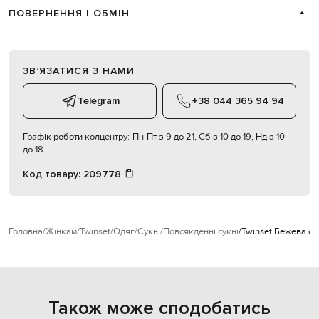
ПОВЕРНЕННЯ І ОБМІН
ЗВʼЯЗАТИСЯ З НАМИ
Telegram
+38 044 365 94 94
Графік роботи колцентру:
Пн-Пт з 9 до 21, Сб з 10 до 19, Нд з 10
до 18
Код товару:
209778
Головна
Жінкам
Twinset
Одяг
Сукні
Повсякденні сукні
Twinset Бежева су
Також може сподобатись