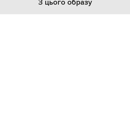
З цього образу
NEW
- 39%
VALENTINO
146 312
87 788 грн
one size