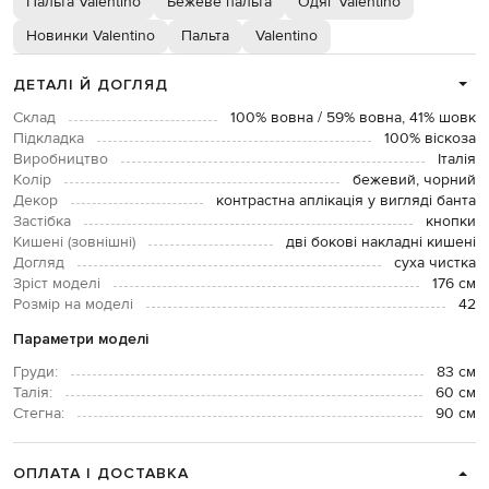
Пальта Valentino
Бежеве пальта
Одяг Valentino
Новинки Valentino
Пальта
Valentino
ДЕТАЛІ Й ДОГЛЯД
Склад
100% вовна / 59% вовна, 41% шовк
Підкладка
100% віскоза
Виробництво
Італія
Колір
бежевий, чорний
Декор
контрастна аплікація у вигляді банта
Застібка
кнопки
Кишені (зовнішні)
дві бокові накладні кишені
Догляд
суха чистка
Зріст моделі
176 см
Розмір на моделі
42
Параметри моделі
Груди:
83 см
Талія:
60 см
Стегна:
90 см
ОПЛАТА І ДОСТАВКА