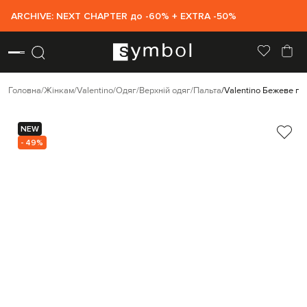
ARCHIVE: NEXT CHAPTER до -60% + EXTRA -50%
Головна
Жінкам
Valentino
Одяг
Верхній одяг
Пальта
Valentino Бежеве па
NEW
- 49%