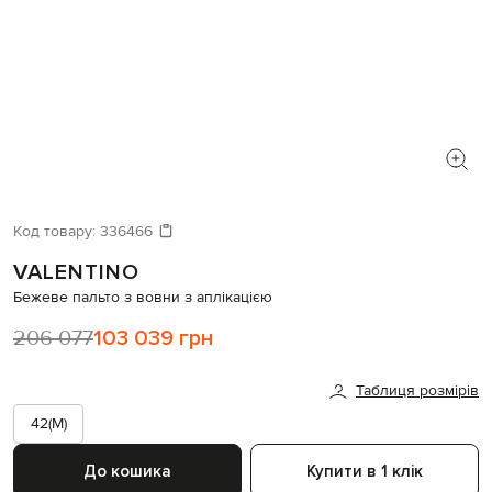
Код товару:
336466
VALENTINO
Бежеве пальто з вовни з аплікацією
206 077
103 039 грн
Таблиця розмірів
42(M)
До кошика
Купити в 1 клік