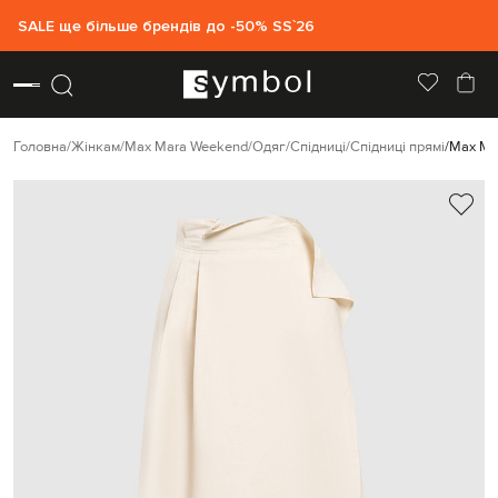
SALE ще більше брендів до -50% SS`26
Головна
Жінкам
Max Mara Weekend
Одяг
Спідниці
Спідниці прямі
Max Ma