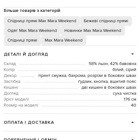
Більше товарів з категорій
Спідниці прямі Max Mara Weekend
Бежеві спідниці прямі
Одяг Max Mara Weekend
Новинки Max Mara Weekend
Спідниці прямі
Max Mara Weekend
ДЕТАЛІ Й ДОГЛЯД
Склад
58% льон, 42% бавовна
Колір
білий, сірий
Декор
принт смужка, бахрома, розрізи в бокових швах
Застібка
ґудзик, кнопка, вшитий пояс
Кишені
дві кишені в бокових швах
Догляд
суха чистка
Зріст моделі
176 см
Розмір на моделі
40
ОПЛАТА І ДОСТАВКА
ПОВЕРНЕННЯ І ОБМІН