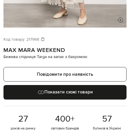
ШУКАЄТЕ НОВИЙ ОБРАЗ?
Давайте підберемо щось ще
Код товару:
217968
MAX MARA WEEKEND
Схожі товари
Бежева спідниця Targa на запах з бахромою
Повідомити про наявність
Показати схожі товари
27
400
+
57
років на ринку
світових брендів
бутиків в Україні