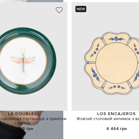
NEW
LA DOUBLEJ
LOS ENCAJEROS
рцелянова тортівниця з принтом
Жовтий столовий килимок з 
Libellula
12 926 грн
6 464 грн