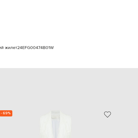
Italy
€
EUR
Latvia
€
EUR
Lithuania
€
ий жилет
24EFG00474B01W
EUR
Luxembourg
€
EUR
Netherlands
€
PLN
Poland
zł
EUR
Portugal
- 69%
- 39%
€
EUR
Romania
€