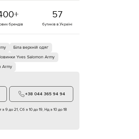
EUR
400
+
57
Denmark
€
тових брендів
бутиків в Україні
EUR
Estonia
€
EUR
rmy
Біла верхній одяг
Finland
€
овинки Yves Salomon Army
EUR
n Army
France
€
EUR
Germany
€
+38 044 365 94 94
EUR
Greece
€
 з 9 до 21, Сб з 10 до 19, Нд з 10 до 18
EUR
Hungary
€
EUR