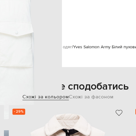
і кишені з клапанами на кнопках
ручне або машинне прання
95% перо, 5% пух
175 см
34
mon Army
Одяг
Жилети
Верхній одяг
Yves Salomon Army Білий пухов
Також може сподобатись
Схожі за кольором
Схожі за фасоном
- 29%