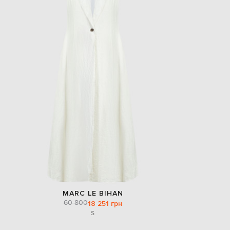
EUR
Slovakia
€
EUR
Slovenia
€
EUR
Spain
€
EUR
Sweden
€
UAH
Ukraine
₴
EUR
Other
€
MARC LE BIHAN
60 800
18 251 грн
S