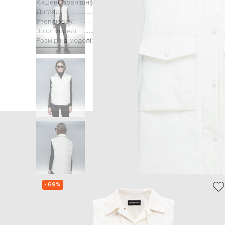
Кишені (зовнішні):
дві нагрудні накладн
Догляд:
Утеплювач:
Зріст моделі:
Розмір на моделі:
Головна
Жінкам
Yves Salo
- 69%