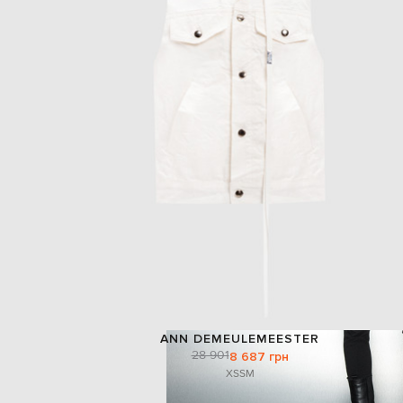
ANN DEMEULEMEESTER
28 901
8 687 грн
XS
S
M