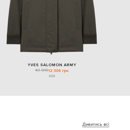
YVES SALOMON ARMY
40 999
12 306 грн
XS
S
Дивитись всі