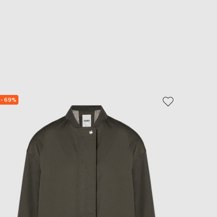
- 69%