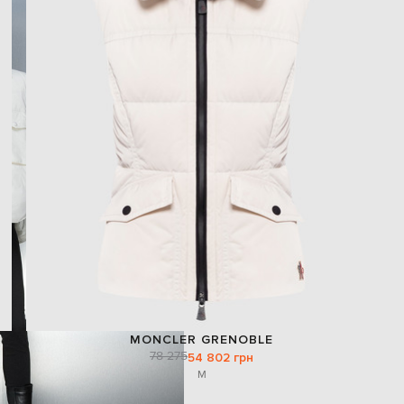
MONCLER GRENOBLE
78 275
54 802 грн
M