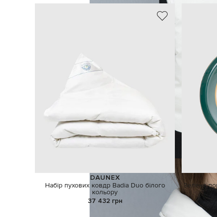
DAUNEX
Набір пухових ковдр Badia Duo білого
Зелена по
кольору
37 432 грн