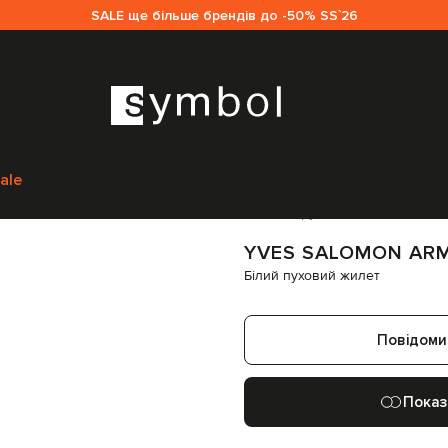
SALE ще більше брендів до -50% SS`26
mon Army
Одяг
Жилети
Верхній одяг
Yves Salomon Army Білий пухов
ale
Код товару:
245643
YVES SALOMON AR
Білий пуховий жилет
Повідоми
Показ