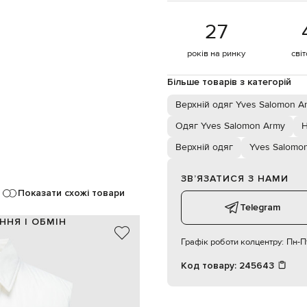
27
років на ринку
сві
Більше товарів з категорій
Верхній одяг Yves Salomon A
Одяг Yves Salomon Army
Н
Верхній одяг
Yves Salomo
ЗВʼЯЗАТИСЯ З НАМИ
Показати схожі товари
Telegram
ННЯ І ОБМІН
Графік роботи колцентру:
Пн-Пт
96% поліамід, 4% еластан
96% поліамід, 4% еластан
Код товару:
245643
білий
фігурний низ
блискавка, кнопки