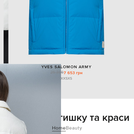
YVES SALOMON ARMY
25 386
7 653 грн
XXS
XS
Додайте затишку та краси
Home
Beauty