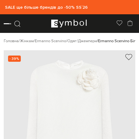
SALE ще більше брендів до -50% SS`26
Головна
Жінкам
Ermanno Scervino
Одяг
Джемпери
Ermanno Scervino Біли
- 39%