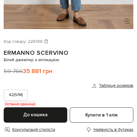
ШУКАЄТЕ НОВИЙ ОБРАЗ?
Давайте підберемо щось ще
Код товару:
228358
ERMANNO SCERVINO
Схожі товари
Білий джемпер з аплікацією
59 766
35 881 грн
Таблиця розмірів
42(S/M)
Остання одиниця
До кошика
Купити в 1 клік
Консультація стиліста
Наявність в бутиках