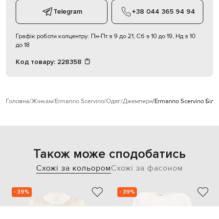
Telegram
+38 044 365 94 94
Графік роботи колцентру:
Пн-Пт з 9 до 21, Сб з 10 до 19, Нд з 10
до 18
Код товару:
228358
Головна
Жінкам
Ermanno Scervino
Одяг
Джемпери
Ermanno Scervino Біли
Також може сподобатись
Схожі за кольором
Схожі за фасоном
- 39%
- 39%