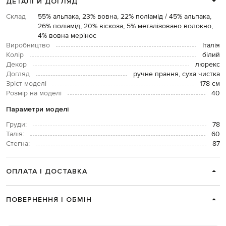
ДЕТАЛІ Й ДОГЛЯД
Склад
55% альпака, 23% вовна, 22% поліамід / 45% альпака,
26% поліамід, 20% віскоза, 5% металізовано волокно,
4% вовна мерінос
Виробництво
Італія
Колір
білий
Декор
люрекс
Догляд
ручне прання, суха чистка
Зріст моделі
178 см
Розмір на моделі
40
Параметри моделі
Груди:
78
Талія:
60
Стегна:
87
ОПЛАТА І ДОСТАВКА
ПОВЕРНЕННЯ І ОБМІН