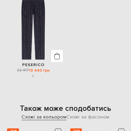
PESERICO
32 417
19 440 грн
L
Також може сподобатись
Схожі за кольором
Схожі за фасоном