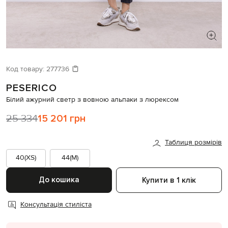
ШУКАЄТЕ НОВИЙ ОБРАЗ?
Давайте підберемо щось ще
Код товару:
277736
PESERICO
Схожі товари
Білий ажурний светр з вовною альпаки з люрексом
25 334
15 201 грн
Таблиця розмірів
40(XS)
44(M)
До кошика
Купити в 1 клік
Консультація стиліста