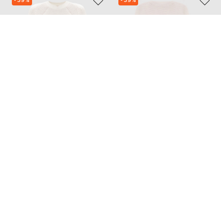
- 39%
- 39%
TWINSET
SOFIE D`HOORE
11 892
51 753
7 136 грн
31 073 грн
L
XL
S
M
Також з цієї колекції