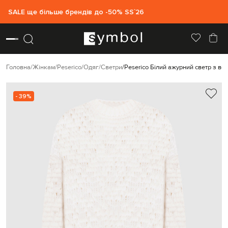
SALE ще більше брендів до -50% SS`26
Головна
Жінкам
Peserico
Одяг
Светри
Peserico Білий ажурний светр з в
- 39%