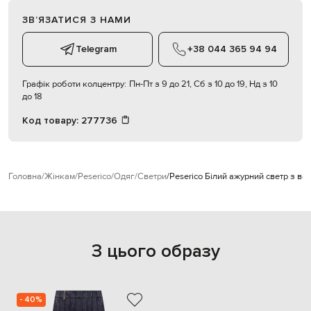
ЗВʼЯЗАТИСЯ З НАМИ
Telegram
+38 044 365 94 94
Графік роботи колцентру:
Пн-Пт з 9 до 21, Сб з 10 до 19, Нд з 10
до 18
Код товару:
277736
Головна
Жінкам
Peserico
Одяг
Светри
Peserico Білий ажурний светр з в
З цього образу
- 40%