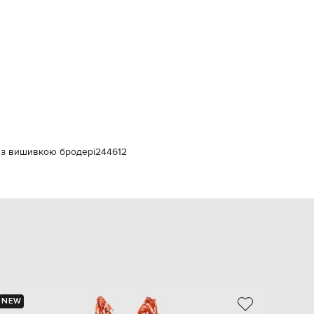
Italy
€
EUR
Latvia
€
EUR
Lithuania
€
EUR
Luxembourg
€
м з вишивкою бродері
244612
EUR
Netherlands
€
PLN
Poland
zł
EUR
Portugal
€
EUR
Romania
NEW
NEW
€