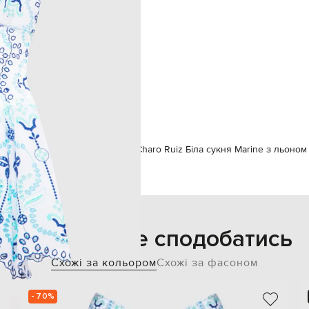
ручне прання
175 см
S
85
62
90
Одяг
Сукні
Повсякденні сукні
Charo Ruiz Біла сукня Marine з льоно
Також може сподобатись
Схожі за кольором
Схожі за фасоном
- 70%