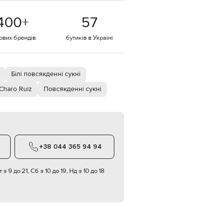
EUR
400
+
57
Denmark
€
тових брендів
бутиків в Україні
EUR
Estonia
€
EUR
Білі повсякденні сукні
Finland
€
Charo Ruiz
Повсякденні сукні
EUR
France
€
EUR
Germany
€
+38 044 365 94 94
EUR
Greece
€
 з 9 до 21, Сб з 10 до 19, Нд з 10 до 18
EUR
Hungary
€
EUR