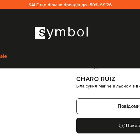
SALE ще більше брендів до -50% SS`26
Одяг
Сукні
Повсякденні сукні
Charo Ruiz Біла сукня Marine з льоно
ale
Код товару:
259698
CHARO RUIZ
Біла сукня Marine з льоном з 
Повідоми
Показ