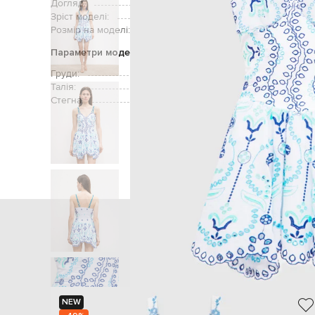
Догляд:
Зріст моделі:
Розмір на моделі:
Параметри моделі
Груди:
Талія:
Стегна:
Головна
Жінкам
Charo Ruiz
NEW