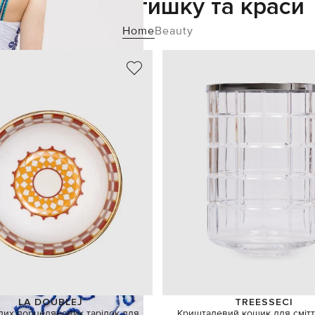
Додайте затишку та краси
Home
Beauty
LA DOUBLEJ
TREESSECI
ілих порцелянових тарілок для
Кришталевий кошик для смітт