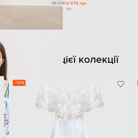
43 274
12 978 грн
XS
Також з цієї колекції
- 70%