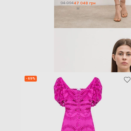
94 094
47 048 грн
M
- 69%