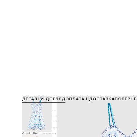
ДЕТАЛІ Й ДОГЛЯД
ОПЛАТА І ДОСТАВКА
ПОВЕРНЕ
Склад:
60% бав
Виробництво:
Колір:
б
Декор:
вишивка бродері, контрастн
Застібка:
гачок