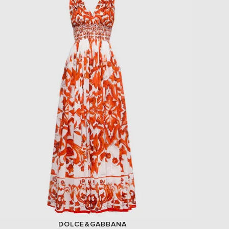
- 49%
EUR
Slovakia
€
EUR
Slovenia
€
EUR
Spain
€
EUR
Sweden
€
UAH
Ukraine
₴
EUR
Other
€
DOLCE&GABBANA