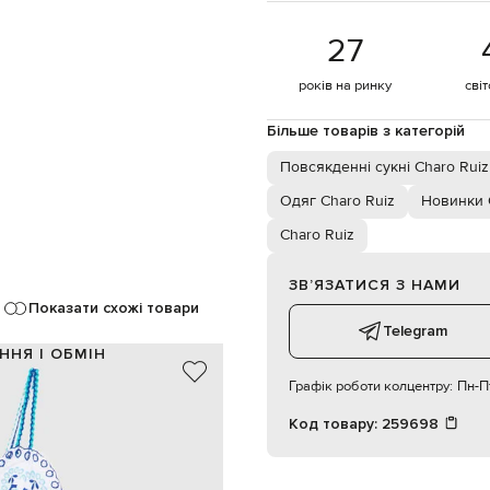
27
років на ринку
сві
Більше товарів з категорій
Повсякденні сукні Charo Ruiz
Одяг Charo Ruiz
Новинки 
Charo Ruiz
ЗВʼЯЗАТИСЯ З НАМИ
Показати схожі товари
Telegram
ННЯ І ОБМІН
Графік роботи колцентру:
Пн-Пт
овна, 20% льон, 20% поліестер
Португалія
Код товару:
259698
ілий, зелений, синій, блакитний
а тасьма, фігурний низ, оборка
, блискавка, еластична вставка