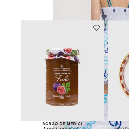
BORGO DE MEDICI
Джем з інжиру 350г
Набір б