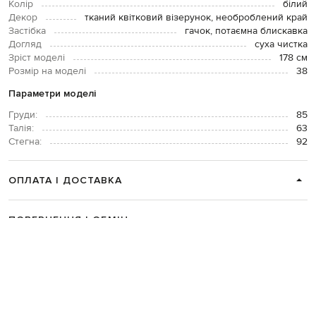
Колір
білий
Декор
тканий квітковий візерунок, необроблений край
Застібка
гачок, потаємна блискавка
Догляд
суха чистка
Зріст моделі
178 см
Розмір на моделі
38
Параметри моделі
Груди:
85
Талія:
63
Стегна:
92
ОПЛАТА І ДОСТАВКА
ПОВЕРНЕННЯ І ОБМІН
ЗВʼЯЗАТИСЯ З НАМИ
Telegram
+38 044 365 94 94