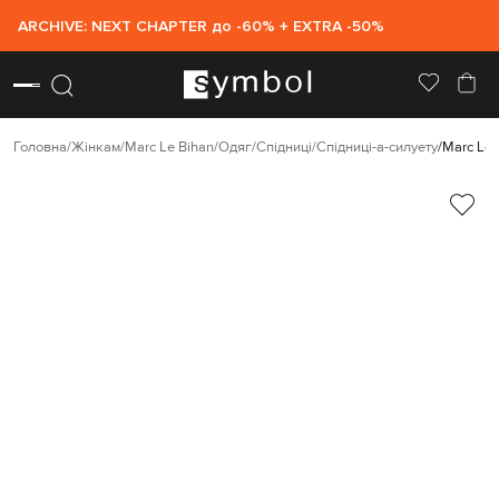
ARCHIVE: NEXT CHAPTER до -60% + EXTRA -50%
Головна
Жінкам
Marc Le Bihan
Одяг
Спідниці
Спідниці-а-силуету
Marc Le 