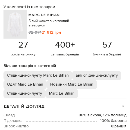
У комплекті із цим товаром
MARC LE BIHAN
Білий жакет в квітковий
візерунок
72 071
21 612 грн
27
400
+
57
років на ринку
світових брендів
бутиків в Україні
Більше товарів з категорій
Спідниці-а-силуету Marc Le Bihan
Білі спідниці-а-силуету
Одяг Marc Le Bihan
Новинки Marc Le Bihan
Спідниці-а-силуету
Marc Le Bihan
ДЕТАЛІ Й ДОГЛЯД
Склад
88% віскоза, 12% поліамід
Підкладка
100% бавовна
Виробництво
Франція