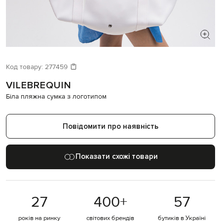
ШУКАЄТЕ НОВИЙ ОБРАЗ?
Давайте підберемо щось ще
Код товару:
277459
VILEBREQUIN
Схожі товари
Біла пляжна сумка з логотипом
Повідомити про наявність
Показати схожі товари
27
400
+
57
років на ринку
світових брендів
бутиків в Україні