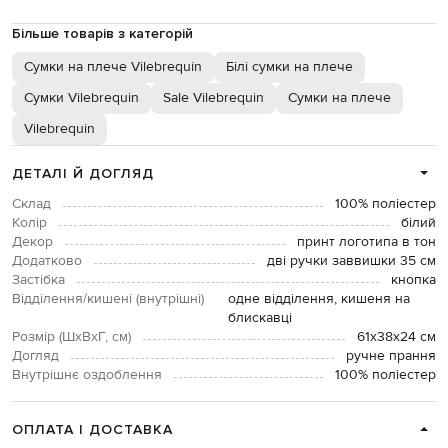
Більше товарів з категорій
Сумки на плече Vilebrequin
Білі сумки на плече
Сумки Vilebrequin
Sale Vilebrequin
Сумки на плече
Vilebrequin
ДЕТАЛІ Й ДОГЛЯД
Склад
100% поліестер
Колір
білий
Декор
принт логотипа в тон
Додатково
дві ручки заввишки 35 см
Застібка
кнопка
Відділення/кишені (внутрішні)
одне відділення, кишеня на
блискавці
Розмір (ШхВхГ, см)
61х38х24 см
Догляд
ручне прання
Внутрішнє оздоблення
100% поліестер
ОПЛАТА І ДОСТАВКА