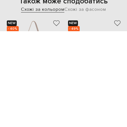
Також може сподобатись
Схожі за кольором
Схожі за фасоном
NEW
NEW
- 40%
- 49%
GIANNI CHIARINI
MARSELL
26 213
83 497
15 718 грн
41 775 грн
one size
one size