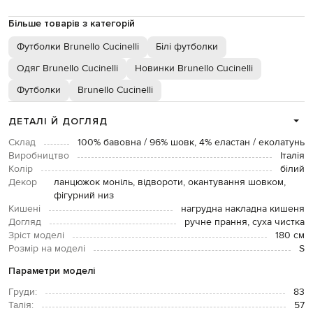
Більше товарів з категорій
Футболки Brunello Cucinelli
Білі футболки
Одяг Brunello Cucinelli
Новинки Brunello Cucinelli
Футболки
Brunello Cucinelli
ДЕТАЛІ Й ДОГЛЯД
Склад
100% бавовна / 96% шовк, 4% еластан / еколатунь
Виробництво
Італія
Колір
білий
Декор
ланцюжок моніль, відвороти, окантування шовком,
фігурний низ
Кишені
нагрудна накладна кишеня
Догляд
ручне прання, суха чистка
Зріст моделі
180 см
Розмір на моделі
S
Параметри моделі
Груди:
83
Талія:
57