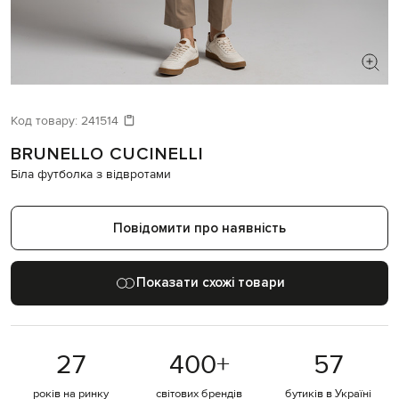
ШУКАЄТЕ НОВИЙ ОБРАЗ?
Давайте підберемо щось ще
Код товару:
241514
BRUNELLO CUCINELLI
Схожі товари
Біла футболка з відвротами
Повідомити про наявність
Показати схожі товари
27
400
+
57
років на ринку
світових брендів
бутиків в Україні