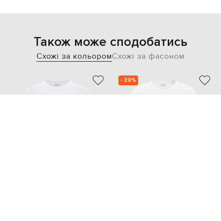
Також може сподобатись
Схожі за кольором
Схожі за фасоном
- 39%
BRUNELLO CUCINELLI
BRUNELLO CUCINELLI
35 054
21 818 грн
21 043 грн
XL
M