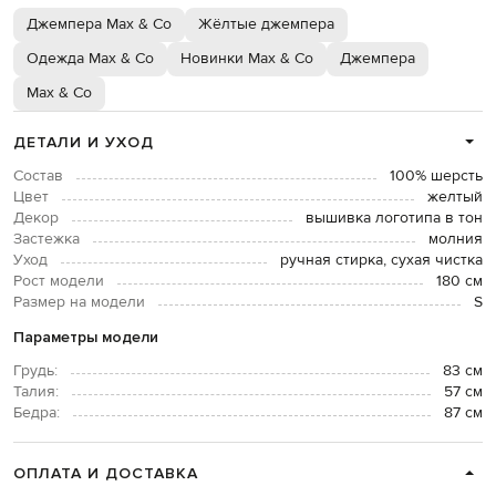
Джемпера Max & Co
Жёлтые джемпера
Одежда Max & Co
Новинки Max & Co
Джемпера
Max & Co
ДЕТАЛИ И УХОД
Состав
100% шерсть
Цвет
желтый
Декор
вышивка логотипа в тон
Застежка
молния
Уход
ручная стирка, сухая чистка
Рост модели
180 см
Размер на модели
S
Параметры модели
Грудь:
83 см
Талия:
57 см
Бедра:
87 см
ОПЛАТА И ДОСТАВКА