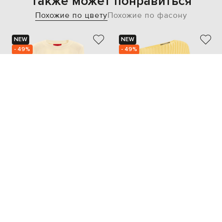
Также может понравиться
Похожие по цвету
Похожие по фасону
NEW
NEW
- 49%
- 49%
MAX & CO
BALMAIN
10 910
79 154
5 481 грн
39 603 грн
M
L
S
M
L