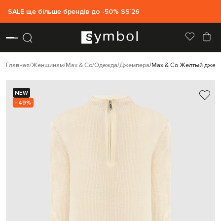
SALE ще більше брендів до -50% SS`26
Главная
Женщинам
Max & Co
Одежда
Джемпера
Max & Co Желтый джемп
NEW
- 49%