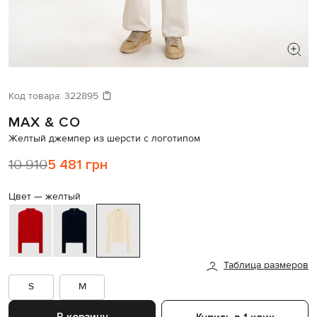
ИЩЕТЕ НОВЫЙ ОБРАЗ?
Давайте подберем что-то еще
Код товара:
322895
MAX & CO
Похожие товары
Желтый джемпер из шерсти с логотипом
10 910
5 481 грн
Цвет —
желтый
Таблица размеров
S
M