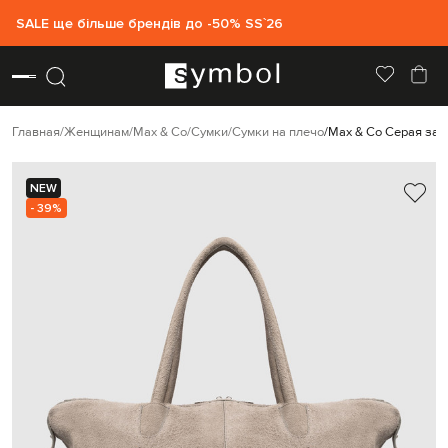
SALE ще більше брендів до -50% SS`26
Главная
Женщинам
Max & Co
Сумки
Сумки на плечо
Max & Co Серая зам
NEW
- 39%