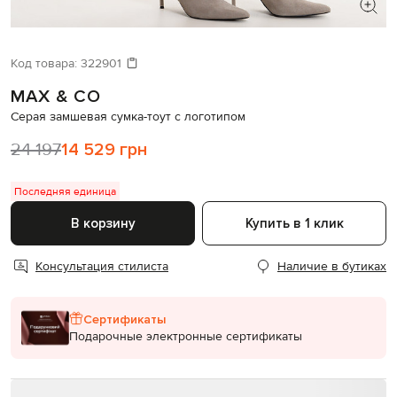
ИЩЕТЕ НОВЫЙ ОБРАЗ?
Давайте подберем что-то еще
Код товара:
322901
MAX & CO
Похожие товары
Серая замшевая сумка-тоут с логотипом
24 197
14 529 грн
Последняя единица
В корзину
Купить в 1 клик
Консультация стилиста
Наличие в бутиках
Сертификаты
Подарочные электронные сертификаты