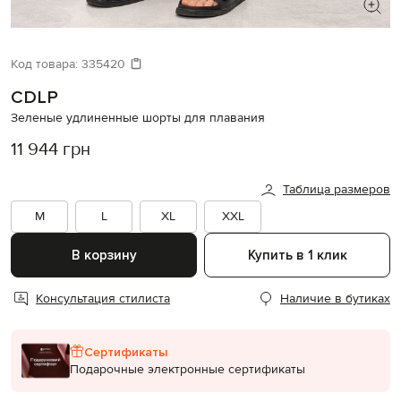
ИЩЕТЕ НОВЫЙ ОБРАЗ?
Давайте подберем что-то еще
Код товара:
335420
CDLP
Похожие товары
Зеленые удлиненные шорты для плавания
11 944 грн
Таблица размеров
M
L
XL
XXL
В корзину
Купить в 1 клик
Консультация стилиста
Наличие в бутиках
Сертификаты
Подарочные электронные сертификаты