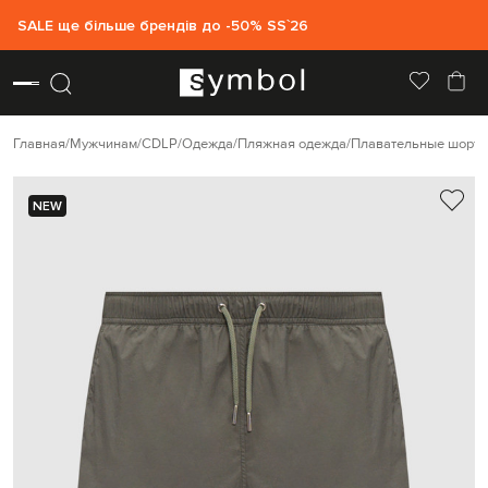
SALE ще більше брендів до -50% SS`26
Главная
Мужчинам
CDLP
Одежда
Пляжная одежда
Плавательные шорт
NEW