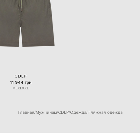
CDLP
11 944 грн
M
L
XL
XXL
Главная
Мужчинам
CDLP
Одежда
Пляжная одежда