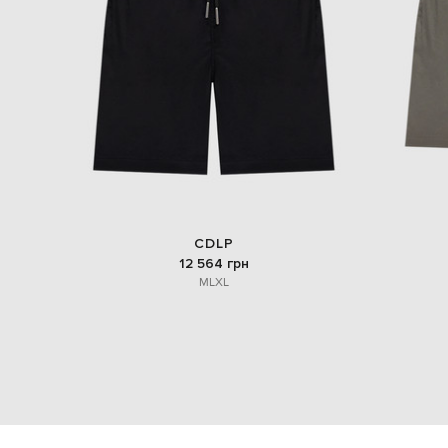
CDLP
12 564 грн
M
L
XL