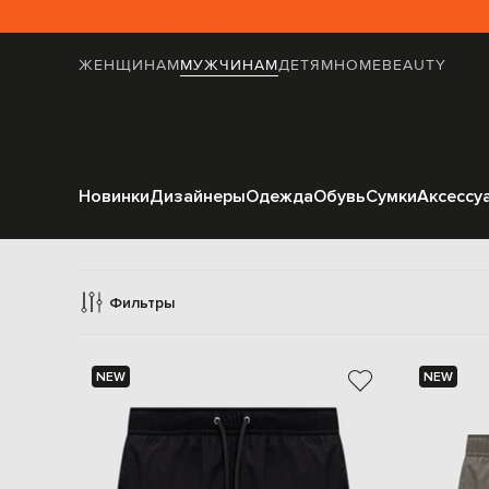
ЖЕНЩИНАМ
МУЖЧИНАМ
ДЕТЯМ
HOME
BEAUTY
Новинки
Дизайнеры
Одежда
Обувь
Сумки
Аксессу
Плава
Фильтры
NEW
NEW