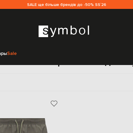
SALE ще більше брендів до -50% SS`26
Главная
Мужчинам
CDLP
Одежда
Пляжная одежда
ары
Sale
тельные шорты CDLP для 