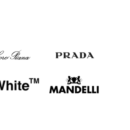
Italy
€
EUR
Latvia
€
EUR
Lithuania
€
EUR
Luxembourg
€
EUR
Netherlands
€
PLN
Poland
zł
EUR
Portugal
€
EUR
Romania
€