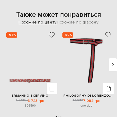
Также может понравиться
Похожие по цвету
Похожие по фасону
- 64%
- 59%
ERMANNO SCERVINO
PHILOSOPHY DI LORENZO
SERAFINI
10 600
17 682
3 723 грн
7 084 грн
80
85
90
one size