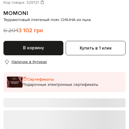
Давайте подберем что-то еще
Код товара:
329721
MOMONI
Похожие товары
Терракотовый плетеный пояс CHIUHA из льна
6 204
3 102 грн
В корзину
Купить в 1 клик
Наличие в бутиках
Сертификаты
Подарочные электронные сертификаты