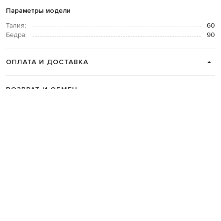
Параметры модели
Талия:
60
Бедра:
90
ОПЛАТА И ДОСТАВКА
ВОЗВРАТ И ОБМЕН
СВЯЗАТЬСЯ С НАМИ
Telegram
+38 044 365 94 94
График работы колцентра:
Пн-Пт с 9 до 21, Сб с 10 до 19, Вс с 10
до 18
Код товара:
335533