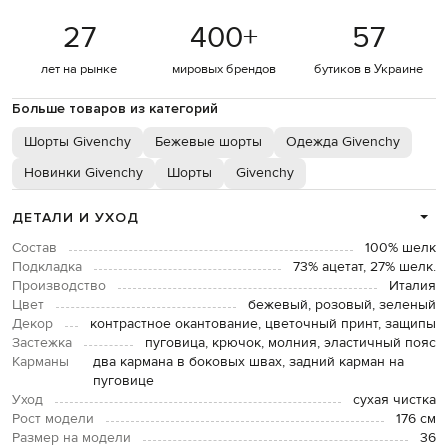
27
400
+
57
лет на рынке
мировых брендов
бутиков в Украине
Больше товаров из категорий
Шорты Givenchy
Бежевые шорты
Одежда Givenchy
Новинки Givenchy
Шорты
Givenchy
ДЕТАЛИ И УХОД
Состав
100% шелк
Подкладка
73% ацетат, 27% шелк.
Производство
Италия
Цвет
бежевый, розовый, зеленый
Декор
контрастное окантование, цветочный принт, защипы
Застежка
пуговица, крючок, молния, эластичный пояс
Карманы
два кармана в боковых швах, задний карман на
пуговице
Уход
сухая чистка
Рост модели
176 см
Размер на модели
36