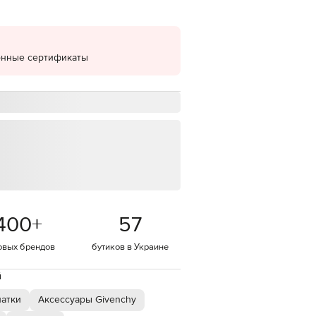
EUR
Denmark
€
онные сертификаты
EUR
Estonia
€
EUR
Finland
€
EUR
France
€
EUR
Germany
€
400
+
57
EUR
Greece
€
овых брендов
бутиков в Украине
EUR
й
Hungary
€
атки
Аксессуары Givenchy
EUR