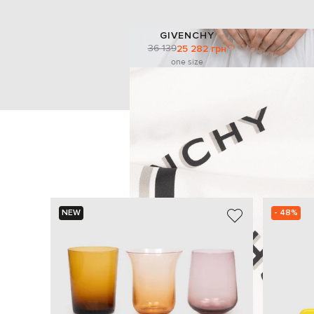
GIVENCHY
36 139
25 282 грн
one size
NEW
- 48%