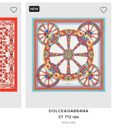
NEW
NEW
- 49%
DOLCE&GABBANA
27 712 грн
one size