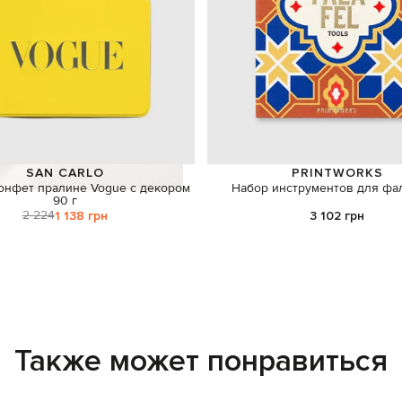
SAN CARLO
PRINTWORKS
онфет пралине Vogue с декором
Набор инструментов для фа
90 г
2 224
1 138 грн
3 102 грн
Также может понравиться