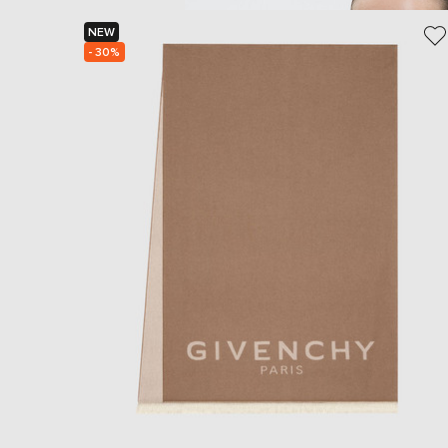
NEW
- 30%