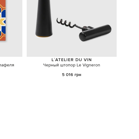
L`ATELIER DU VIN
лафеля
Черный штопор Le Vigneron
Кн
5 016 грн