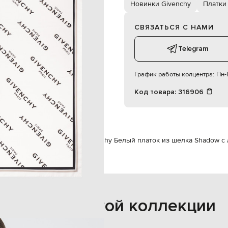
сухая чистка
Новинки Givenchy
Платки
СВЯЗАТЬСЯ С НАМИ
Telegram
График работы колцентра:
Пн-П
Код товара:
316906
nchy
Аксессуары
Платки
Givenchy Белый платок из шелка Shadow с
Также из этой коллекции