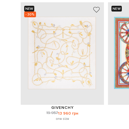
NEW
NEW
- 30%
GIVENCHY
19 957
13 960 грн
one size