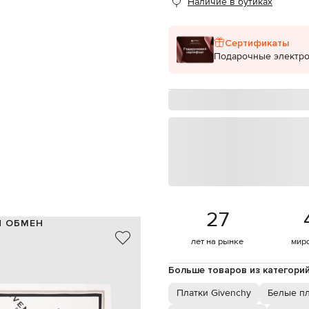
Наличие в бутиках
Сертификаты
Подарочные электр
27
И ОБМЕН
лет на рынке
мир
100% шелк
Италия
Больше товаров из категори
белый, черный, коричневый
принт логотипа
Платки Givenchy
Белые пл
87х87 см