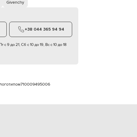
Givenchy
Italy
€
EUR
Latvia
€
+38 044 365 94 94
EUR
Lithuania
€
т с 9 до 21, Сб с 10 до 19, Вс с 10 до 18
EUR
Luxembourg
€
EUR
Netherlands
€
 логотипом
710009495006
PLN
Poland
zł
EUR
Portugal
€
EUR
Romania
€