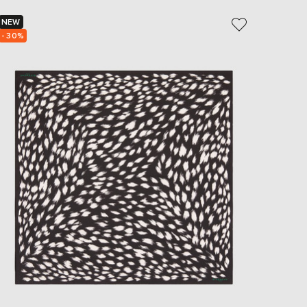
EUR
Slovakia
NEW
NEW
€
- 30%
- 30%
EUR
Slovenia
€
EUR
Spain
€
EUR
Sweden
€
UAH
Ukraine
₴
EUR
Other
€