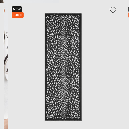
NEW
- 30%