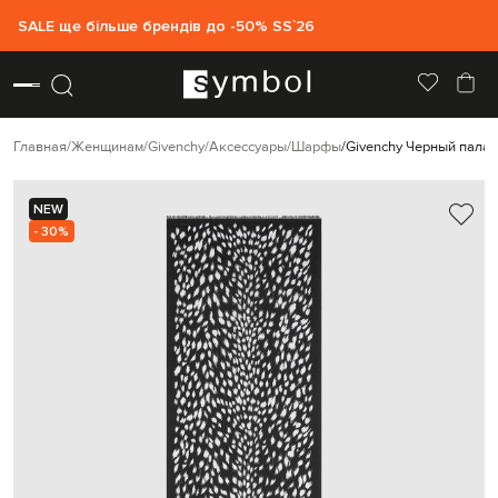
SALE ще більше брендів до -50% SS`26
Главная
Женщинам
Givenchy
Аксессуары
Шарфы
Givenchy Черный палан
NEW
- 30%