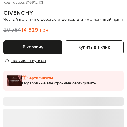
Давайте подберем что-то еще
Код товара:
316912
GIVENCHY
Похожие товары
Черный палантин с шерстью и шелком в анималистичный принт
20 784
14 529 грн
В корзину
Купить в 1 клик
Наличие в бутиках
Сертификаты
Подарочные электронные сертификаты