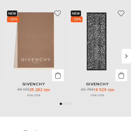
NEW
NEW
- 30%
- 30%
GIVENCHY
GIVENCHY
36 139
20 784
25 282 грн
14 529 грн
one size
one size