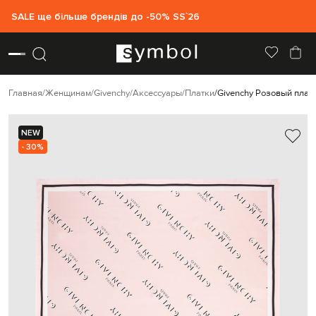
SALE ще більше брендів до -50% SS`26
Главная
Женщинам
Givenchy
Аксессуары
Платки
Givenchy Розовый плат
NEW
- 30%