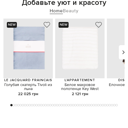
Добавьте уют и красоту
Home
Beauty
NEW
NEW
LE JACQUARD FRAINCAIS
L'APPARTEMENT
DISN
Голубая скатерть Tivoli из
Белое махровое
Елочное у
льна
полотенце Key West
22 025 грн
2 121 грн
9