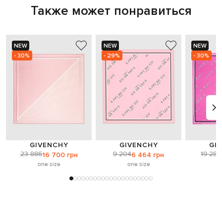
Также может понравиться
NEW
NEW
NEW
- 30%
- 29%
- 30%
GIVENCHY
GIVENCHY
GI
23 886
9 204
19 285
16 700 грн
6 464 грн
one size
one size
o