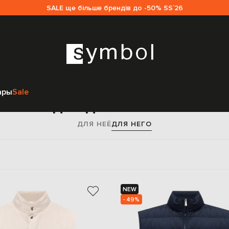
SALE ще більше брендів до -50% SS`26
Главная
Мужчинам
Enrico Mandelli
Одежда
Жилеты
ары
Sale
няя одежда Enrico Mandell
ДЛЯ НЕЁ
ДЛЯ НЕГО
NEW
- 49%