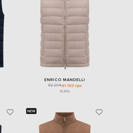
EUR
Denmark
€
EUR
Estonia
€
EUR
Finland
€
EUR
France
€
EUR
ENRICO MANDELLI
Germany
82 204
41 103 грн
€
XL
4XL
EUR
Greece
€
NEW
EUR
Hungary
€
EUR