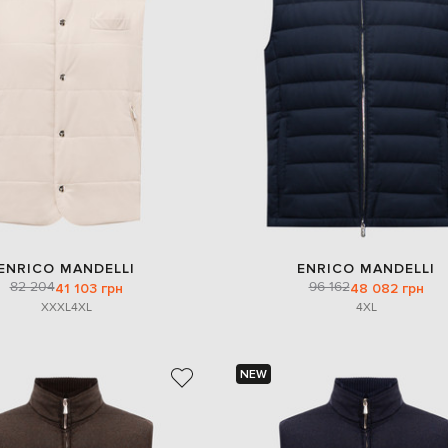
ENRICO MANDELLI
ENRICO MANDELLI
82 204
96 162
41 103 грн
48 082 грн
XXXL
4XL
4XL
NEW