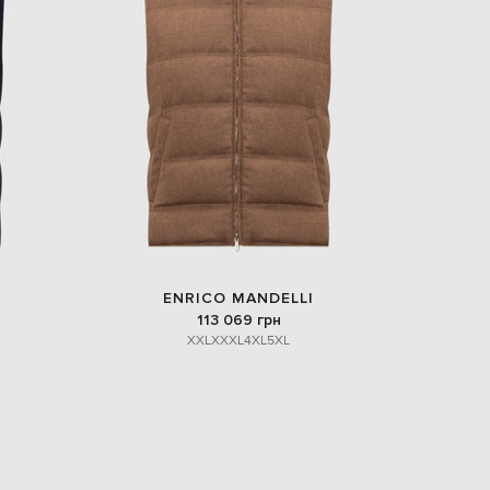
Italy
€
EUR
Latvia
€
EUR
Lithuania
€
EUR
Luxembourg
€
EUR
Netherlands
€
ENRICO MANDELLI
PLN
113 069 грн
Poland
XXL
XXXL
4XL
5XL
zł
EUR
Portugal
€
EUR
Romania
€