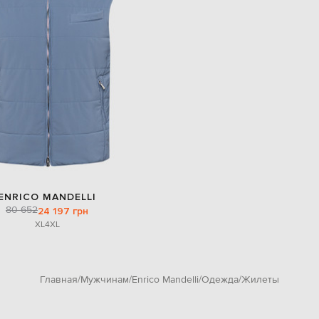
ENRICO MANDELLI
80 652
24 197 грн
XL
4XL
Главная
Мужчинам
Enrico Mandelli
Одежда
Жилеты