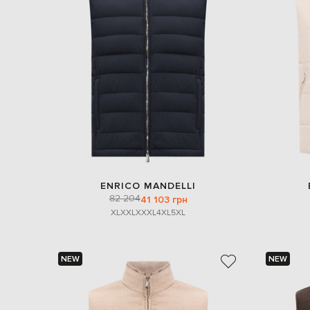
ENRICO MANDELLI
82 204
41 103 грн
XL
XXL
XXXL
4XL
5XL
NEW
NEW