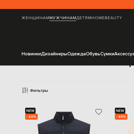
ЖЕНЩИНАМ
МУЖЧИНАМ
ДЕТЯМ
HOME
BEAUTY
Новинки
Дизайнеры
Одежда
Обувь
Сумки
Аксессу
Жилеты верх
Фильтры
NEW
NEW
- 49%
- 49%