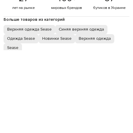
лет на рынке
мировых брендов
бутиков в Украине
Больше товаров из категорий
Верхняя одежда Sease
Синяя верхняя одежда
Одежда Sease
Новинки Sease
Верхняя одежда
Sease
ДЕТАЛИ И УХОД
Состав
88% шерсть, 12% полиамид / 100% полиэстер
Производство
Италия
Цвет
синий
Декор
светоотражающий принт логотипа, брендовая
нашивка
Дополнительно
регулируемый низ на кулиске
Застежка
молния с двойным бегунком
Карманы (внешние)
два боковых кармана, нагрудный карман
на молнии / два кармана в боковых швах
Уход
сухая чистка
Подкладка деталей
100% полиэстер
Утеплитель
100% полиэстер