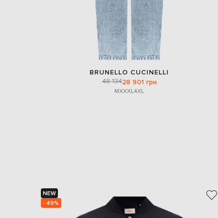
BRUNELLO CUCINELLI
48 134
28 901 грн
M
XXXL
4XL
NEW
- 49%