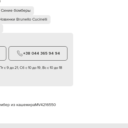
й
Italy
€
Синие бомберы
EUR
Latvia
Новинки Brunello Cucinelli
€
EUR
Lithuania
€
EUR
Luxembourg
+38 044 365 94 94
€
EUR
т с 9 до 21, Сб с 10 до 19, Вс с 10 до 18
Netherlands
€
PLN
Poland
zł
EUR
Portugal
бомбер из кашемира
MV4216550
€
EUR
Romania
€