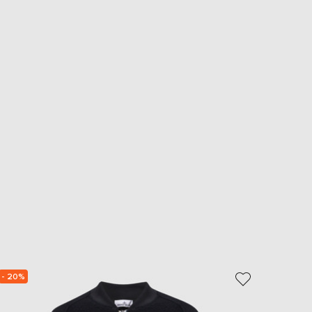
- 20%
NEW
- 49%