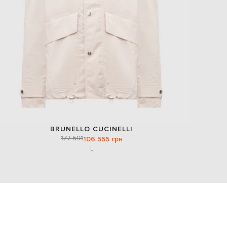
BRUNELLO CUCINELLI
177 591
106 555 грн
L