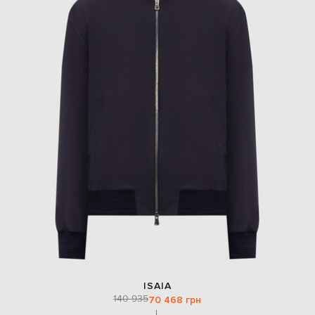
ISAIA
140 935
70 468 грн
L