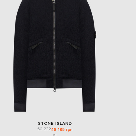
STONE ISLAND
60 232
48 185 грн
M
L