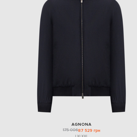
AGNONA
175 006
87 529 грн
L
XL
XXL