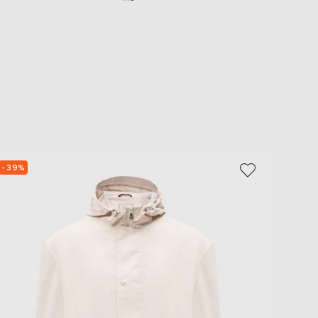
- 39%
- 40%