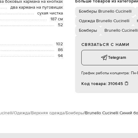
Больше товаров из категори
ва боковых кармана на кнопках
два кармана на пуговицах
Бомберы Brunello Cucinelli
сухая чистка
187 см
Одежда Brunello Cucinelli
52
Бомберы
Brunello Cucinelli
102
СВЯЗАТЬСЯ С НАМИ
86
94
Telegram
График работы колцентра:
Пн-П
Код товара:
310645
cinelli
Одежда
Верхняя одежда
Бомберы
Brunello Cucinelli Синий 