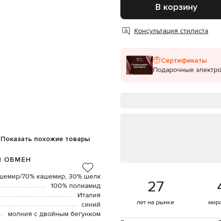
В корзину
Консультация стилиста
Сертификаты
Подарочные электр
Показать похожие товары
И ОБМЕН
шемир/70% кашемир, 30% шелк
27
100% полиамид
Италия
лет на рынке
мир
синий
молния с двойным бегунком