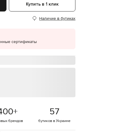
Купить в 1 клик
EUR
Denmark
€
Наличие в бутиках
EUR
Estonia
€
онные сертификаты
EUR
Finland
€
EUR
France
€
EUR
Germany
€
EUR
Greece
€
400
+
57
EUR
Hungary
€
овых брендов
бутиков в Украине
EUR