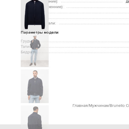
Карманы (внешние):
д
Карманы (внутренние):
Уход:
Рост модели:
Размер на модели:
Параметры модели
Грудь:
Талия:
Бедра:
Главная
Мужчинам
Brunello Cu