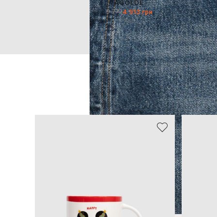
AGOLDE
9 772
4 913 грн
XS
S