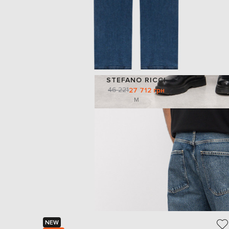
STEFANO RICCI
46 221
27 712 грн
M
NEW