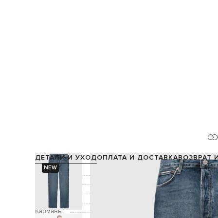
ДЕТАЛИ И УХОД
ОПЛАТА И ДОСТАВКА
ВОЗВРАТ 
NEW
Состав:
Цвет:
Декор:
Застежка:
Карманы:
три боковых кармана,