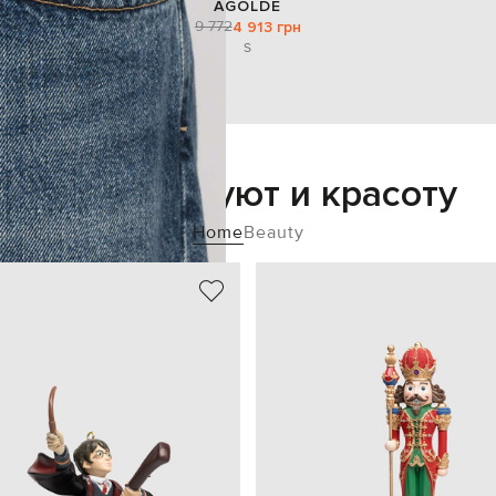
AGOLDE
9 772
4 913 грн
S
Добавьте уют и красоту
Home
Beauty