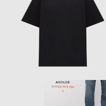
AGOLDE
9 772
4 913 грн
S