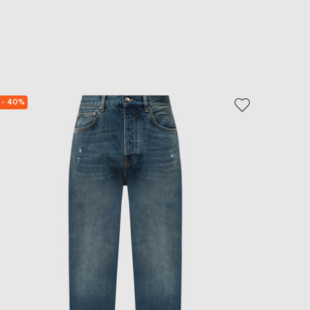
- 40%
NEW