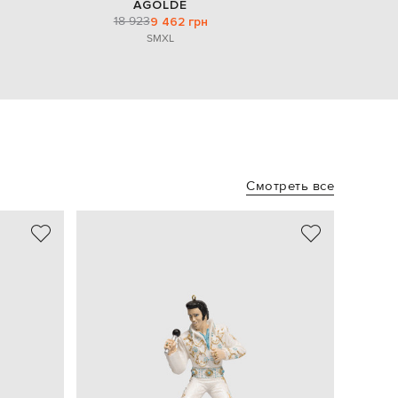
AGOLDE
18 923
9 462 грн
S
M
XL
Смотреть все
- 58%