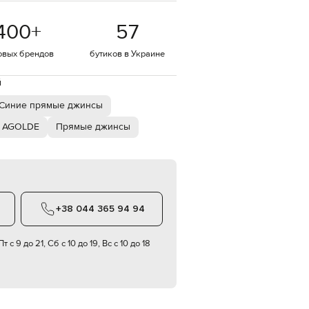
EUR
400
+
57
Denmark
€
овых брендов
бутиков в Украине
EUR
Estonia
€
й
EUR
Синие прямые джинсы
Finland
€
 AGOLDE
Прямые джинсы
EUR
France
€
EUR
Germany
€
+38 044 365 94 94
EUR
Greece
€
т с 9 до 21, Сб с 10 до 19, Вс с 10 до 18
EUR
Hungary
€
EUR