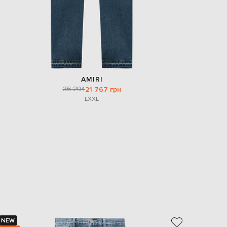
AMIRI
36 294
21 767 грн
L
XXL
NEW
NEW