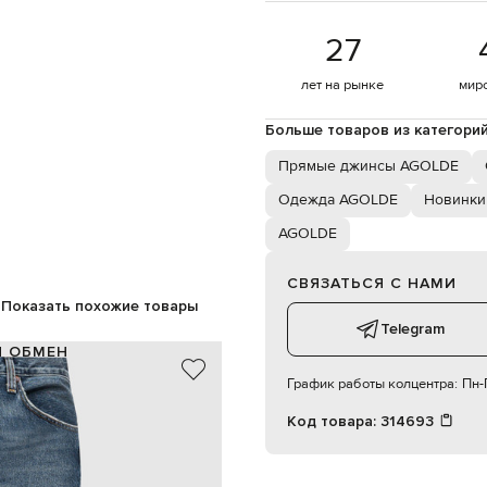
27
лет на рынке
мир
Больше товаров из категори
Прямые джинсы AGOLDE
Одежда AGOLDE
Новинки
AGOLDE
СВЯЗАТЬСЯ С НАМИ
Показать похожие товары
Telegram
И ОБМЕН
График работы колцентра:
Пн-П
100% переработанный хлопок
синий
Код товара:
314693
эффект потертости, прорехи
пуговицы
 два задних накладных кармана