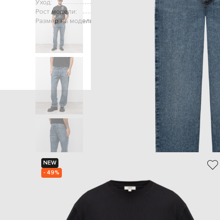
Уход:
Рост модели:
Размер на модели:
Главная
Мужчинам
AGOLDE
NEW
- 49%