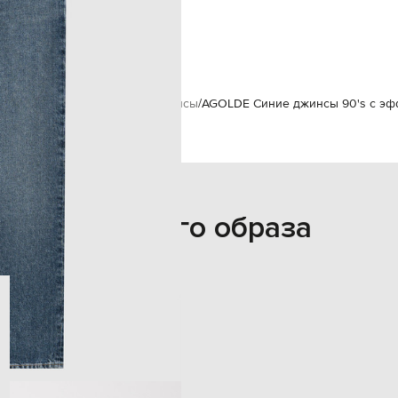
ручная или машинная стирка
187 см
32
Одежда
Джинсы
Прямые джинсы
AGOLDE Синие джинсы 90's с эф
Из этого образа