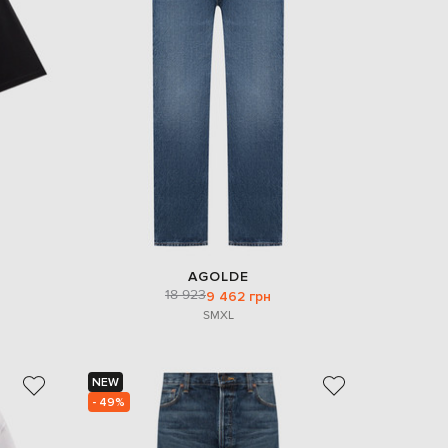
EUR
Slovakia
€
EUR
Slovenia
€
EUR
Spain
€
EUR
Sweden
€
UAH
Ukraine
AGOLDE
₴
18 923
9 462 грн
S
M
XL
EUR
Other
€
NEW
- 49%