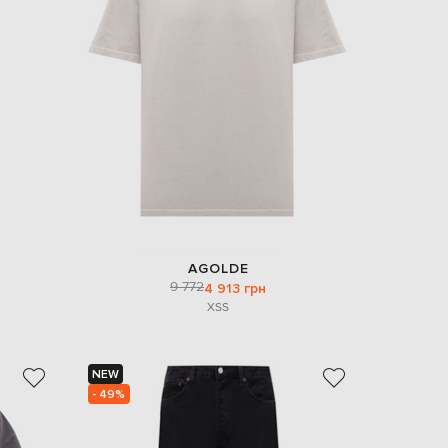
EUR
Denmark
€
EUR
Estonia
€
EUR
Finland
€
EUR
France
€
EUR
AGOLDE
Germany
9 772
4 913 грн
€
XS
S
EUR
Greece
€
NEW
EUR
- 49%
Hungary
€
EUR