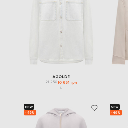
AGOLDE
21 250
10 651 грн
L
NEW
NEW
- 49%
- 49%