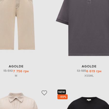
AGOLDE
AGOLDE
15 510
13 185
7 756 грн
6 619 грн
M
XS
S
M
L
NEW
- 49%