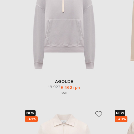
AGOLDE
18 923
9 462 грн
S
M
L
NEW
NEW
- 49%
- 49%