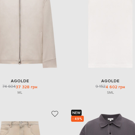
AGOLDE
AGOLDE
74 604
9 152
37 328 грн
4 602 грн
M
L
S
M
L
NEW
- 49%