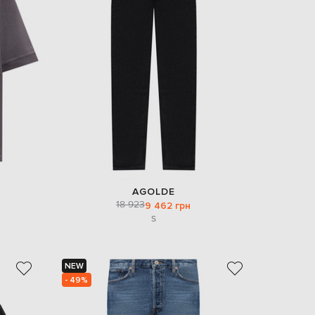
Italy
€
EUR
Latvia
€
EUR
Lithuania
€
EUR
Luxembourg
€
EUR
Netherlands
€
AGOLDE
18 923
PLN
9 462 грн
Poland
S
zł
EUR
Portugal
€
NEW
- 49%
EUR
Romania
€