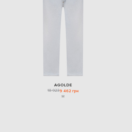
AGOLDE
18 923
9 462 грн
M