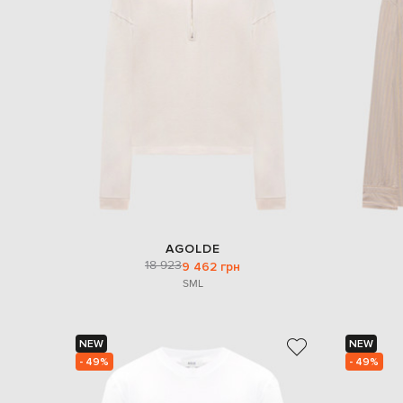
AGOLDE
18 923
9 462 грн
S
M
L
NEW
NEW
- 49%
- 49%