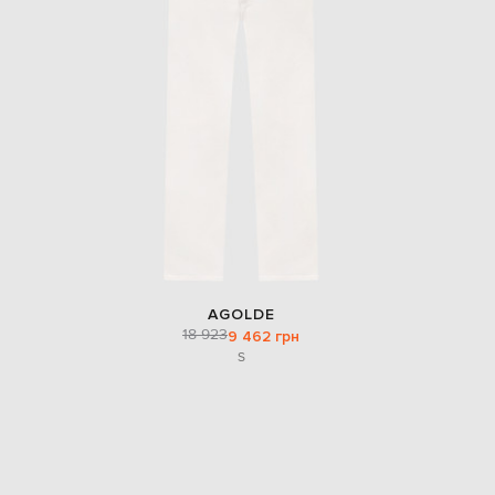
AGOLDE
18 923
9 462 грн
S