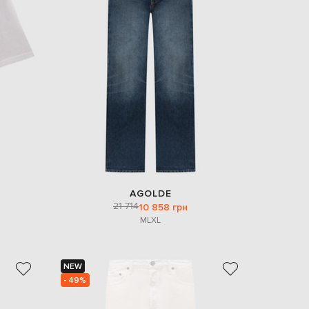
AGOLDE
21 714
10 858 грн
M
L
XL
NEW
- 49%