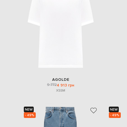
AGOLDE
9 772
4 913 грн
XS
S
M
NEW
NEW
- 49%
- 49%