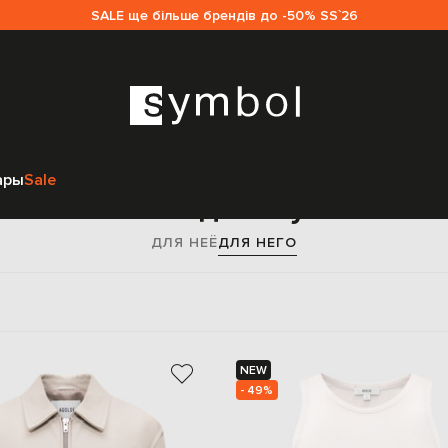
SALE ще більше брендів до -50% SS`26
Главная
Мужчинам
AGOLDE
ары
Sale
AGOLDE для мужчин
ДЛЯ НЕЁ
ДЛЯ НЕГО
NEW
- 49%