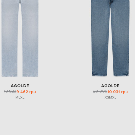
AGOLDE
AGOLDE
18 923
20 009
9 462 грн
10 031 грн
M
L
XL
XS
M
XL