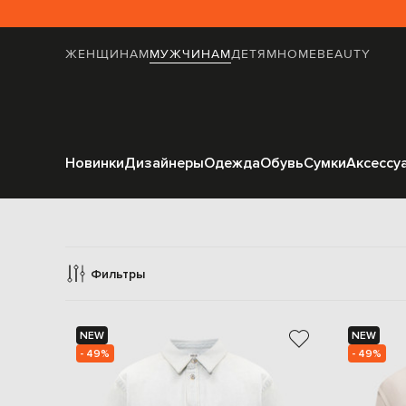
ЖЕНЩИНАМ
МУЖЧИНАМ
ДЕТЯМ
HOME
BEAUTY
Новинки
Дизайнеры
Одежда
Обувь
Сумки
Аксессу
Фильтры
NEW
NEW
- 49%
- 49%