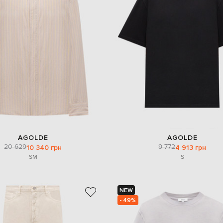
AGOLDE
AGOLDE
20 629
9 772
10 340 грн
4 913 грн
S
M
S
NEW
- 49%