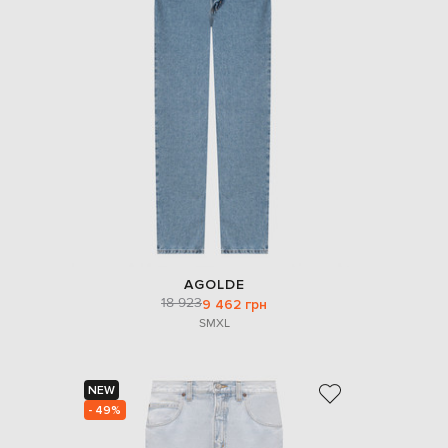
AGOLDE
18 923
9 462 грн
S
M
XL
NEW
- 49%