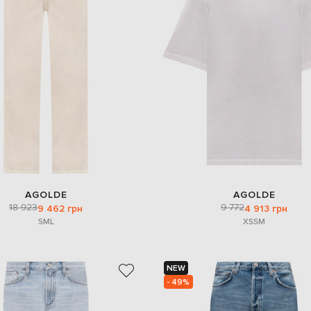
AGOLDE
AGOLDE
18 923
9 772
9 462 грн
4 913 грн
S
M
L
XS
S
M
NEW
- 49%