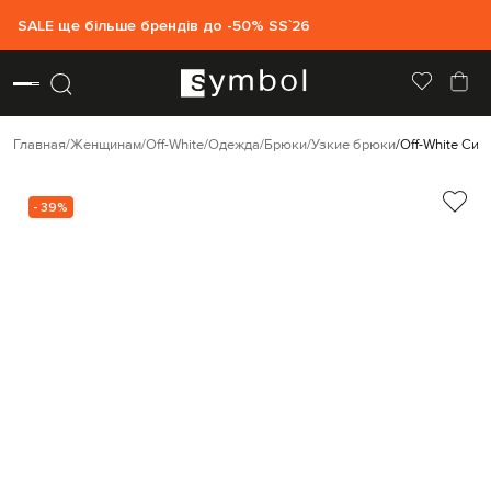
SALE ще більше брендів до -50% SS`26
Главная
Женщинам
Off-White
Одежда
Брюки
Узкие брюки
Off-White Син
- 39%