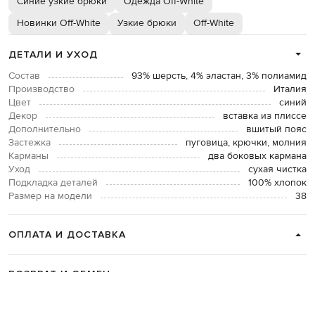
Синие узкие брюки
Одежда Off-White
Новинки Off-White
Узкие брюки
Off-White
ДЕТАЛИ И УХОД
Состав
93% шерсть, 4% эластан, 3% полиамид
Производство
Италия
Цвет
синий
Декор
вставка из плиссе
Дополнительно
вшитый пояс
Застежка
пуговица, крючки, молния
Карманы
два боковых кармана
Уход
сухая чистка
Подкладка деталей
100% хлопок
Размер на модели
38
ОПЛАТА И ДОСТАВКА
ВОЗВРАТ И ОБМЕН