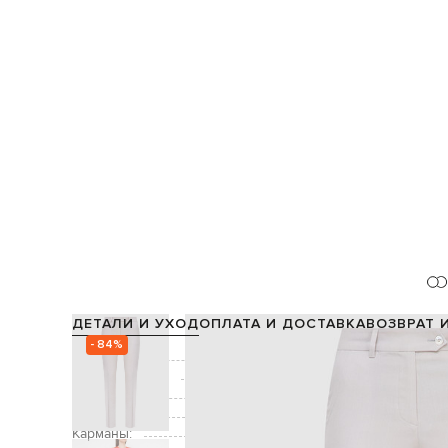
ДЕТАЛИ И УХОД
ОПЛАТА И ДОСТАВКА
ВОЗВРАТ 
- 84%
Состав:
54% кашемир, 22%
Производство:
Цвет:
Застежка:
Карманы:
два боковых кармана, 