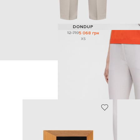
DONDUP
12 719
5 068 грн
XS