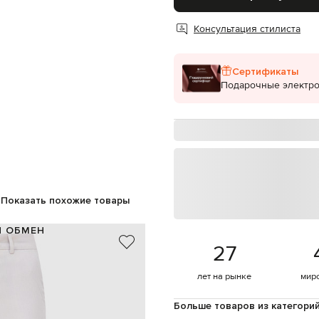
Консультация стилиста
Сертификаты
Подарочные электр
Показать похожие товары
И ОБМЕН
27
 шерсть, 22% шелк, 2% эластан
Италия
лет на рынке
мир
серый
пуговицы, молния
Больше товаров из категори
два кармана сзади на пуговицах