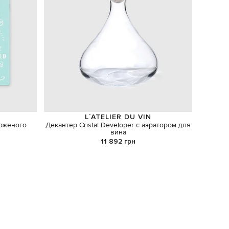
L`ATELIER DU VIN
оженого
Декантер Cristal Developer с аэратором для
Книга 
вина
11 892 грн