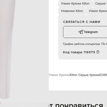
сухая чистка
Узкие брюки Kiton
Серые 
78-60-95 см
180 см
Новинки Kiton
Узкие брю
40
СВЯЗАТЬСЯ С НАМИ
Telegram
График работы колцентра:
Пн-П
Код товара:
116979
Женщинам
Kiton
Одежда
Брюки
Узкие брюки
Kiton Серые брюки
D38
Также может понравиться