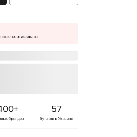
EUR
Denmark
€
EUR
Estonia
€
онные сертификаты
EUR
Finland
€
EUR
France
€
EUR
Germany
€
EUR
Greece
400
+
57
€
EUR
овых брендов
бутиков в Украине
Hungary
€
й
EUR