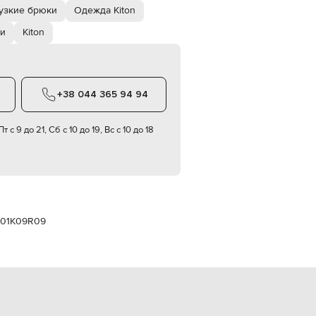
Italy
узкие брюки
Одежда Kiton
€
ки
Kiton
EUR
Latvia
€
EUR
Lithuania
+38 044 365 94 94
€
EUR
т с 9 до 21, Сб с 10 до 19, Вс с 10 до 18
Luxembourg
€
EUR
Netherlands
€
PLN
Poland
101K09R09
zł
EUR
Portugal
€
EUR
Romania
€