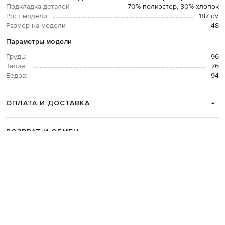
Подкладка деталей
70% полиэстер, 30% хлопок
Рост модели
187 см
Размер на модели
48
Параметры модели
Грудь:
96
Талия:
76
Бедра:
94
ОПЛАТА И ДОСТАВКА
ВОЗВРАТ И ОБМЕН
СВЯЗАТЬСЯ С НАМИ
Telegram
+38 044 365 94 94
График работы колцентра:
Пн-Пт с 9 до 21, Сб с 10 до 19, Вс с 10