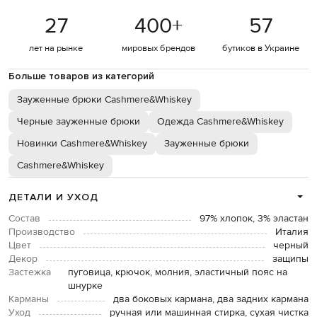
27
400
+
57
лет на рынке
мировых брендов
бутиков в Украине
Больше товаров из категорий
Зауженные брюки Cashmere&Whiskey
Черные зауженные брюки
Одежда Cashmere&Whiskey
Новинки Cashmere&Whiskey
Зауженные брюки
Cashmere&Whiskey
ДЕТАЛИ И УХОД
Состав
97% хлопок, 3% эластан
Производство
Италия
Цвет
черный
Декор
защипы
Застежка
пуговица, крючок, молния, эластичный пояс на
шнурке
Карманы
два боковых кармана, два задних кармана
Уход
ручная или машинная стирка, сухая чистка