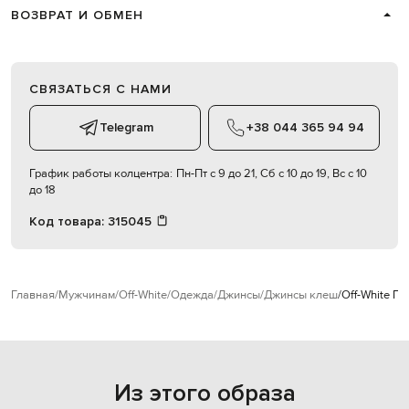
ВОЗВРАТ И ОБМЕН
СВЯЗАТЬСЯ С НАМИ
Telegram
+38 044 365 94 94
График работы колцентра:
Пн-Пт с 9 до 21, Сб с 10 до 19, Вс с 10
до 18
Код товара:
315045
Главная
Мужчинам
Off-White
Одежда
Джинсы
Джинсы клеш
Off-White Г
Из этого образа