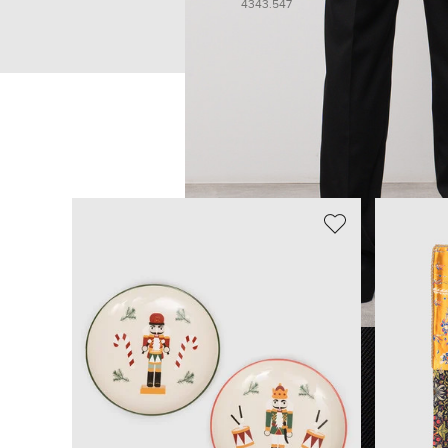
43
43.5
47