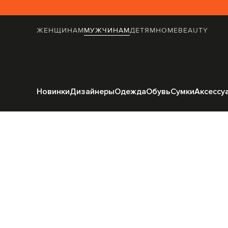
ЖЕНЩИНАМ
МУЖЧИНАМ
ДЕТЯМ
HOME
BEAUTY
Главная
Мужчинам
Off
Новинки
Дизайнеры
Одежда
Обувь
Сумки
Аксессу