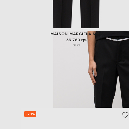
MAISON MARGIELA MM6
36 760 грн
S
L
XL
- 29%