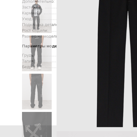
Дополнительно:
вшитые ре
Застежка:
Карманы:
два боковы
Уход:
Подкладка деталей:
Рост модели:
Размер на модели:
Параметры модели
Грудь:
Талия:
Бедра:
Главная
Мужчинам
Off