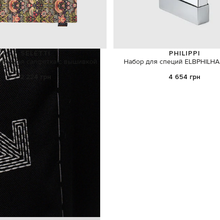
SELETTI
PHILIPPI
вочная салфетка с вышивкой
Набор для специй ELBPHILH
2 224 грн
4 654 грн