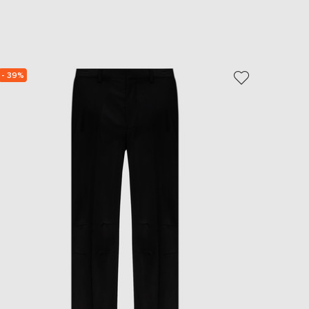
EUR
Slovakia
€
EUR
Slovenia
€
- 39%
- 30%
EUR
Spain
€
EUR
Sweden
€
UAH
Ukraine
₴
EUR
Other
€