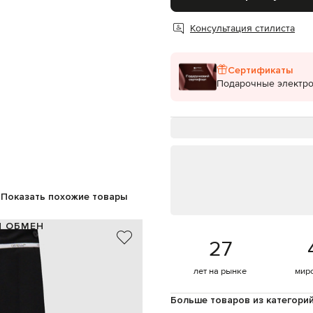
Консультация стилиста
Сертификаты
Подарочные электр
Показать похожие товары
И ОБМЕН
27
100% шерсть
100% полиэстер
лет на рынке
мир
Италия
черный, белый
Больше товаров из категори
трочки, вышивка эмблемы Arrow