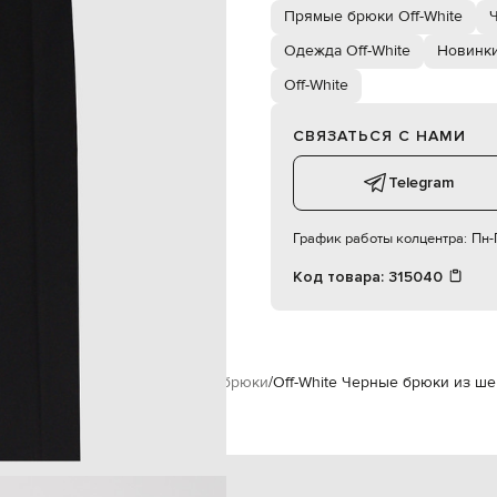
гулируемые хлястики на поясе
Прямые брюки Off-White
пуговицы, молния
х кармана, два задних кармана
Одежда Off-White
Новинки
сухая чистка
Off-White
100% хлопок
183 см
46
СВЯЗАТЬСЯ С НАМИ
Telegram
88
70.5
График работы колцентра:
Пн-П
91
Код товара:
315040
-White
Одежда
Брюки
Прямые брюки
Off-White Черные брюки из ше