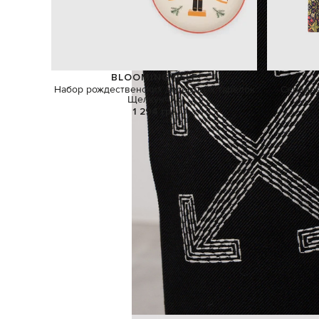
BLOOMINGVILLE
Набор рождественских десертных тарелок
Сервиро
Щелкунчик
1 294 грн