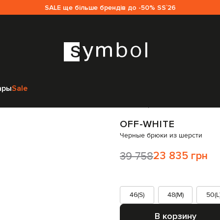
SALE ще більше брендів до -50% SS`26
-White
Одежда
Брюки
Прямые брюки
Off-White Черные брюки из ше
ары
Sale
Код товара:
315040
OFF-WHITE
Черные брюки из шерсти
39 758
23 835 грн
46(S)
48(M)
50(L
В корзину