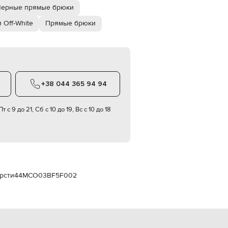
Italy
Черные прямые брюки
€
 Off-White
Прямые брюки
EUR
Latvia
€
EUR
Lithuania
€
+38 044 365 94 94
EUR
Luxembourg
€
т с 9 до 21, Сб с 10 до 19, Вс с 10 до 18
EUR
Netherlands
€
PLN
Poland
zł
рсти
44MCO03BF5F002
EUR
Portugal
€
EUR
Romania
€