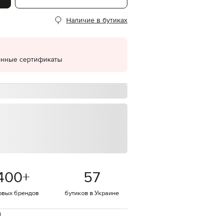
EUR
Наличие в бутиках
Denmark
€
EUR
Estonia
€
онные сертификаты
EUR
Finland
€
EUR
France
€
EUR
Germany
€
EUR
Greece
400
+
57
€
EUR
овых брендов
бутиков в Украине
Hungary
€
й
EUR