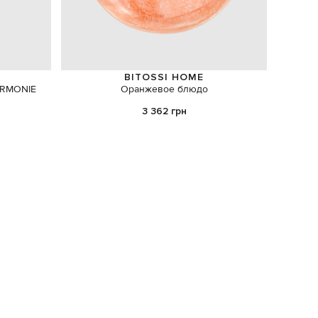
BITOSSI HOME
ARMONIE
Оранжевое блюдо
Ассорти
3 362 грн