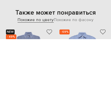
Также может понравиться
Похожие по цвету
Похожие по фасону
NEW
- 69%
- 49%
VETEMENTS
BALLANTYNE
36 190
22 180
18 096 грн
6 670 грн
M
L
XS
M