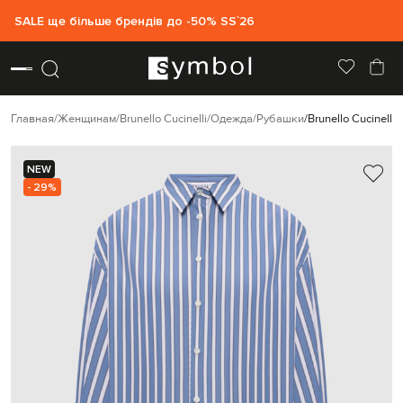
SALE ще більше брендів до -50% SS`26
Главная
Женщинам
Brunello Cucinelli
Одежда
Рубашки
Brunello Cucinell
NEW
- 29%