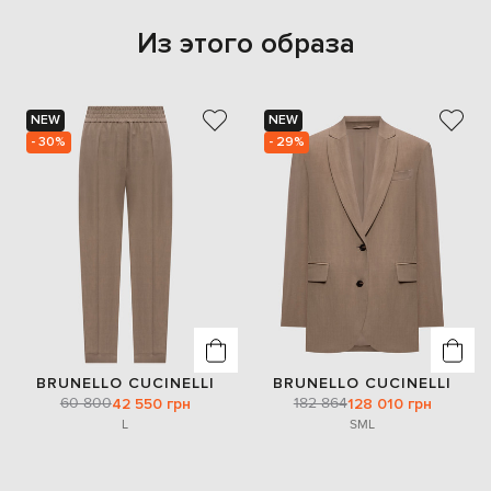
Из этого образа
NEW
NEW
- 30%
- 29%
BRUNELLO CUCINELLI
BRUNELLO CUCINELLI
60 800
182 864
42 550 грн
128 010 грн
L
S
M
L