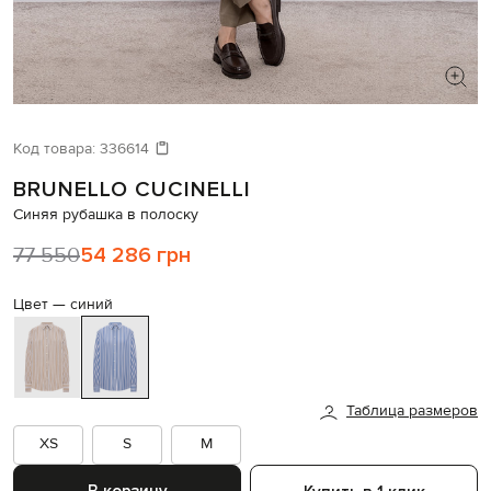
ИЩЕТЕ НОВЫЙ ОБРАЗ?
Давайте подберем что-то еще
Код товара:
336614
BRUNELLO CUCINELLI
Похожие товары
Синяя рубашка в полоску
77 550
54 286 грн
Цвет —
синий
Таблица размеров
XS
S
M