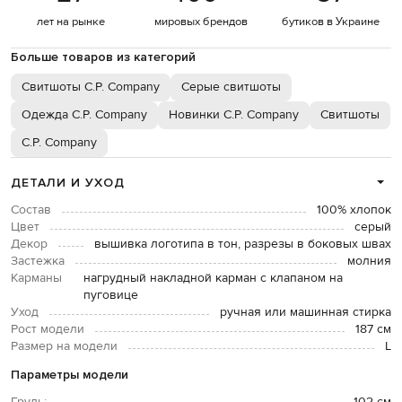
лет на рынке
мировых брендов
бутиков в Украине
Больше товаров из категорий
Свитшоты C.P. Company
Серые свитшоты
Одежда C.P. Company
Новинки C.P. Company
Свитшоты
C.P. Company
ДЕТАЛИ И УХОД
Состав
100% хлопок
Цвет
серый
Декор
вышивка логотипа в тон, разрезы в боковых швах
Застежка
молния
Карманы
нагрудный накладной карман с клапаном на
пуговице
Уход
ручная или машинная стирка
Рост модели
187 см
Размер на модели
L
Параметры модели