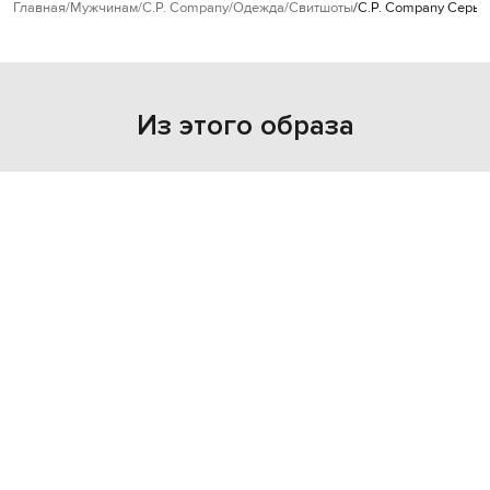
Главная
Мужчинам
C.P. Company
Одежда
Свитшоты
C.P. Company Серый
Из этого образа
NEW
NEW
- 29%
- 30%
C.P. COMPANY
C.P. COMPANY
11 892
9 100
8 325 грн
6 360 грн