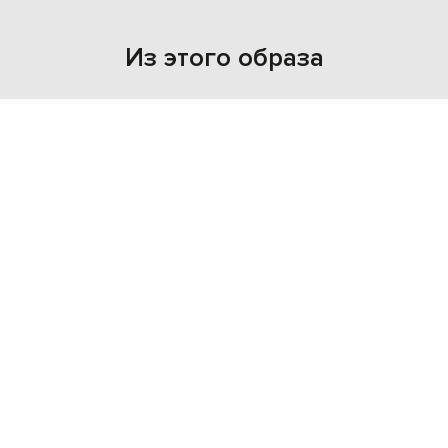
Из этого образа
- 39%
OFF-WHITE
60 387
36 243 грн
M
L