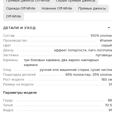
Прямые джинсы Off-White
Серые прямые джинсы
Одежда Off-White
Новинки Off-White
Прямые джинсы
Off-White
ДЕТАЛИ И УХОД
Состав
100% хлопок
Производство
Италия
Цвет
серый
Декор
эффект потертости, патч логотипа
Застежка
пуговицы
Карманы
три боковых кармана, два задних накладных
кармана
Уход
ручная или машинная стирка, сухая чистка
Подкладка деталей
65% полиэстер, 35% хлопок
Рост модели
183 см
Размер на модели
31
Параметры модели
Грудь:
88
Талия:
70.5
Бедра:
91