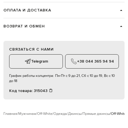
ОПЛАТА И ДОСТАВКА
ВОЗВРАТ И ОБМЕН
СВЯЗАТЬСЯ С НАМИ
Telegram
+38 044 365 94 94
График работы колцентра:
Пн-Пт с 9 до 21, Сб с 10 до 19, Вс с 10
до 18
Код товара:
315043
Главная
Мужчинам
Off-White
Одежда
Джинсы
Прямые джинсы
Off-White