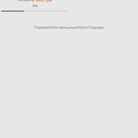
8 480 грн
S
M
Главная
Sale женщинам
Kiton
Одежда