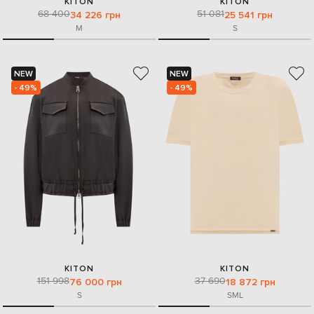
KITON
KITON
68 400
51 081
34 226 грн
25 541 грн
M
S
NEW
NEW
- 49%
- 49%
KITON
KITON
151 998
37 690
76 000 грн
18 872 грн
S
S
M
L