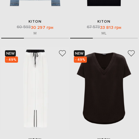
KITON
KITON
60 593
67 573
30 297 грн
33 813 грн
M
M
L
NEW
NEW
- 49%
- 49%