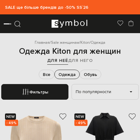
SALE ще більше брендів до -50% SS`26
Главная
Sale женщинам
Kiton
Одежда
Одежда Kiton для женщин
ДЛЯ НЕЁ
ДЛЯ НЕГО
Все
Одежда
Обувь
По популярности
Фильтры
NEW
NEW
- 49%
- 49%