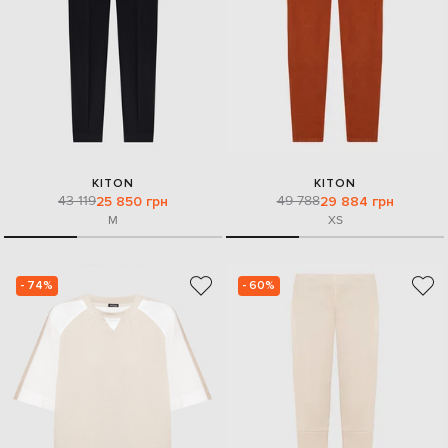
KITON
KITON
43 119
49 788
25 850 грн
29 884 грн
M
XS
- 74%
- 60%