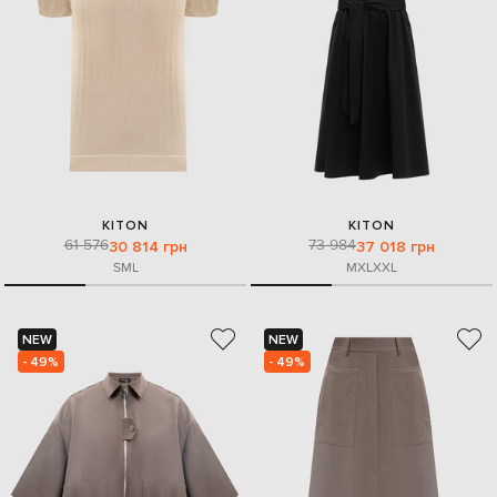
KITON
KITON
61 576
73 984
30 814 грн
37 018 грн
S
M
L
M
XL
XXL
NEW
NEW
- 49%
- 49%