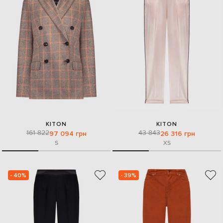
KITON
KITON
161 822
43 843
97 094 грн
26 316 грн
S
XS
- 40%
- 39%