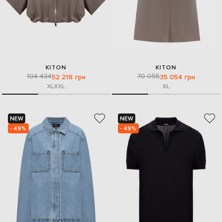
KITON
KITON
104 434
70 055
52 218 грн
35 054 грн
XL
XXL
XL
NEW
NEW
- 49%
- 49%