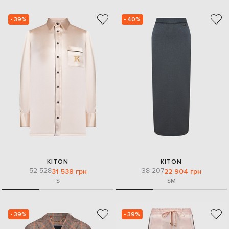
- 39%
- 40%
KITON
KITON
52 528
38 207
31 538 грн
22 904 грн
S
S
M
- 39%
- 39%