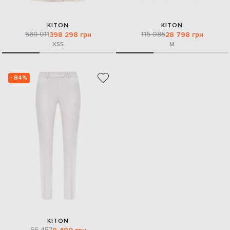
KITON
KITON
569 011
115 085
398 298 грн
28 798 грн
XS
S
M
- 84%
KITON
56 457