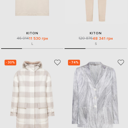
KITON
KITON
46 014
120 876
11 530 грн
48 341 грн
L
S
- 30%
- 74%